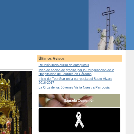
Últimos Avisos
Reunión inicio curso de catequesis
Misa de acción de gracias por la Peregrinacion de la
Hospitalidad de Lourdes en Córdoba
Inicio del TeenStar en la parroquia del Beato Álvaro
2016-2017
La Cruz de los Jóvenes Visita Nuestra Parroquia
Sagrada Comunión