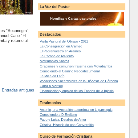
La Voz del Pastor
Homilías y Cartas pastorales
ntes "Bocanegra",
Destacados
Manuel Cano "El
ta y retorno al
Visita Pastoral del Obispo - 2011
La Consagración en Arameo
El Padrenuestro en Arameo
La Corona de Adviento
Matrimonios Santos
Oraciones y comunión fraterna con Moyabamba
Conociendo el Camino Neocatecumenal
La Misa en Latín
Vocaciones Sacerdotales en la Diócesis de Córdoba
Carta a Marisol
Entradas antiguas
Financiación y empleo de los Fondos de la Iglesia
Testimonios
Antonio, una vocación sacerdotal en la parroquia
Conociendo a D.Emiliano
Paco y Luisa. Detalles de Amor
Cristina. Historia de una Conversión
Curso de Formación Cristiana