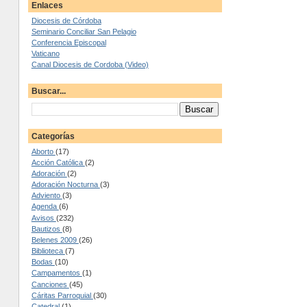
Enlaces
Diocesis de Córdoba
Seminario Conciliar San Pelagio
Conferencia Episcopal
Vaticano
Canal Diocesis de Cordoba (Video)
Buscar...
Categorías
Aborto
(17)
Acción Católica
(2)
Adoración
(2)
Adoración Nocturna
(3)
Adviento
(3)
Agenda
(6)
Avisos
(232)
Bautizos
(8)
Belenes 2009
(26)
Biblioteca
(7)
Bodas
(10)
Campamentos
(1)
Canciones
(45)
Cáritas Parroquial
(30)
Catedral
(1)