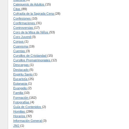
Catequesis de Adultos
(15)
Citas
(89)
Cofradía de la Sagrada Cena
(28)
Confesiones
(10)
Confirmaciones
(31)
Controversias
(17)
Coro de la Misa de Niños
(53)
Coro Juvenil
(3)
Corpus
(1)
Cuaresma
(19)
Cuentas
(3)
Cursillos de Cristiandad
(15)
Cursillos Prematrimoniales
(12)
Descargas
(1)
Destacado
(5)
Espiritu Santo
(1)
Eucaristía
(25)
Eutanasia
(1)
Evangelio
(2)
Familia
(10)
Formación
(162)
Fotografías
(4)
Guía de Contenidos
(2)
Homilias
(286)
Horarios
(32)
Información General
(3)
JMJ
(1)