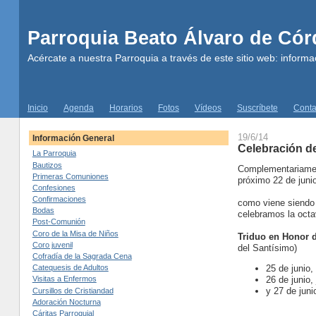
Parroquia Beato Álvaro de Có
Acércate a nuestra Parroquia a través de este sitio web: informac
Inicio
Agenda
Horarios
Fotos
Vídeos
Suscríbete
Conta
19/6/14
Información General
Celebración de
La Parroquia
Bautizos
Complementariament
Primeras Comuniones
próximo 22 de junio
Confesiones
Confirmaciones
como viene siendo 
Bodas
celebramos la octav
Post-Comunión
Coro de la Misa de Niños
Triduo en Honor 
Coro juvenil
del Santísimo)
Cofradía de la Sagrada Cena
25 de junio,
Catequesis de Adultos
26 de junio,
Visitas a Enfermos
y 27 de juni
Cursillos de Cristiandad
Adoración Nocturna
Cáritas Parroquial