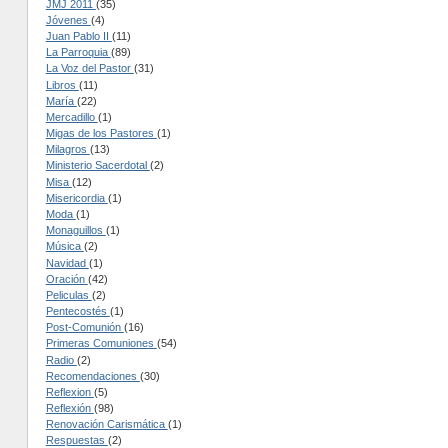
JMJ 2011
(35)
Jóvenes
(4)
Juan Pablo II
(11)
La Parroquia
(89)
La Voz del Pastor
(31)
Libros
(11)
María
(22)
Mercadillo
(1)
Migas de los Pastores
(1)
Milagros
(13)
Ministerio Sacerdotal
(2)
Misa
(12)
Misericordia
(1)
Moda
(1)
Monaguillos
(1)
Música
(2)
Navidad
(1)
Oración
(42)
Peliculas
(2)
Pentecostés
(1)
Post-Comunión
(16)
Primeras Comuniones
(54)
Radio
(2)
Recomendaciones
(30)
Reflexion
(5)
Reflexión
(98)
Renovación Carismática
(1)
Respuestas
(2)