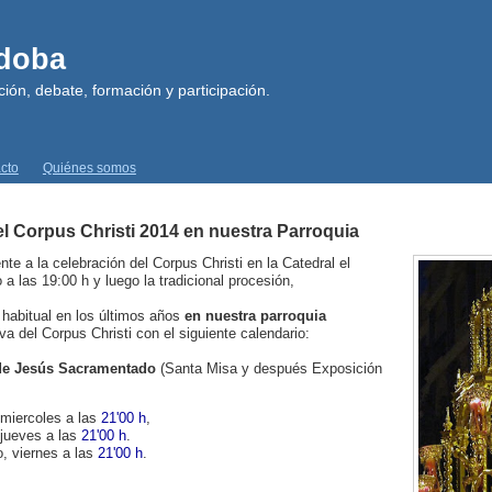
rdoba
ión, debate, formación y participación.
cto
Quiénes somos
l Corpus Christi 2014 en nuestra Parroquia
e a la celebración del Corpus Christi en la Catedral el
 a las 19:00 h y luego la tradicional procesión,
habitual en los últimos años
en nuestra parroquia
a del Corpus Christi con el siguiente calendario:
de Jesús Sacramentado
(Santa Misa y después Exposición
 miercoles a las
21'00 h
,
 jueves a las
21'00 h
.
o, viernes a las
21'00 h
.