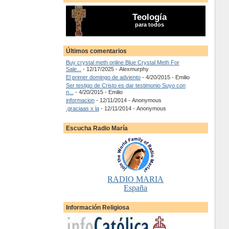
Teología
para todos
Últimos comentarios
Buy crystal meth online Blue Crystal Meth For
Sale...
- 12/17/2025
- Alexmurphy
El primer domingo de adviento
- 4/20/2015
- Emilio
Ser testigo de Cristo es dar testimonio Suyo con
n...
- 4/20/2015
- Emilio
informacion
- 12/11/2014
- Anonymous
.graciaas x la
- 12/11/2014
- Anonymous
Escucha Radio María
RADIO MARIA
España
Información Religiosa