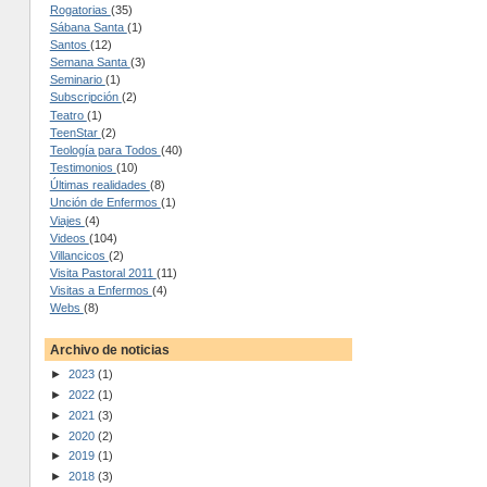
Rogatorias
(35)
Sábana Santa
(1)
Santos
(12)
Semana Santa
(3)
Seminario
(1)
Subscripción
(2)
Teatro
(1)
TeenStar
(2)
Teología para Todos
(40)
Testimonios
(10)
Últimas realidades
(8)
Unción de Enfermos
(1)
Viajes
(4)
Videos
(104)
Villancicos
(2)
Visita Pastoral 2011
(11)
Visitas a Enfermos
(4)
Webs
(8)
Archivo de noticias
►
2023
(1)
►
2022
(1)
►
2021
(3)
►
2020
(2)
►
2019
(1)
►
2018
(3)