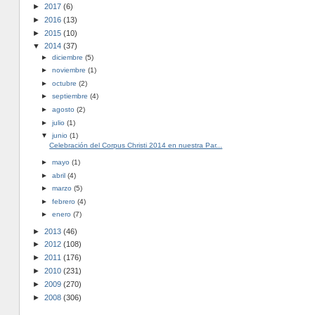
►
2017
(6)
►
2016
(13)
►
2015
(10)
▼
2014
(37)
►
diciembre
(5)
►
noviembre
(1)
►
octubre
(2)
►
septiembre
(4)
►
agosto
(2)
►
julio
(1)
▼
junio
(1)
Celebración del Corpus Christi 2014 en nuestra Par...
►
mayo
(1)
►
abril
(4)
►
marzo
(5)
►
febrero
(4)
►
enero
(7)
►
2013
(46)
►
2012
(108)
►
2011
(176)
►
2010
(231)
►
2009
(270)
►
2008
(306)