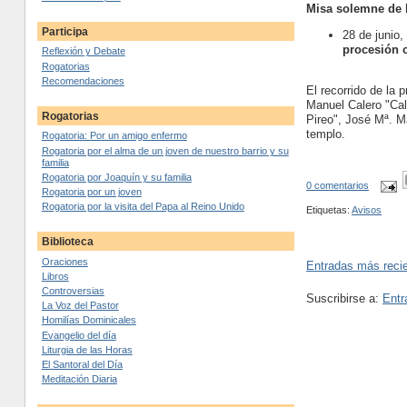
Misa solemne de l
Participa
28 de junio
procesión c
Reflexión y Debate
Rogatorias
Recomendaciones
El recorrido de la 
Manuel Calero "Cal
Rogatorias
Pireo", José Mª. M
templo.
Rogatoria: Por un amigo enfermo
Rogatoria por el alma de un joven de nuestro barrio y su
familia
Rogatoria por Joaquín y su familia
0 comentarios
Rogatoria por un joven
Rogatoria por la visita del Papa al Reino Unido
Etiquetas:
Avisos
Biblioteca
Oraciones
Entradas más reci
Libros
Controversias
Suscribirse a:
Entr
La Voz del Pastor
Homilías Dominicales
Evangelio del día
Liturgia de las Horas
El Santoral del Día
Meditación Diaria