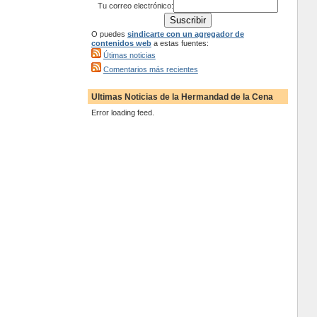
Tu correo electrónico:
O puedes
sindicarte con un agregador de
contenidos web
a estas fuentes:
Útimas noticias
Comentarios más recientes
Ultimas Noticias de la Hermandad de la Cena
Error loading feed.