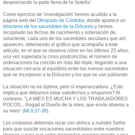
despreciando la parte llena de la ‘botella’.
Como ejercicio de ‘investigación’ hemos acudido a la
página web del
Obispado de Córdoba
, donde aparece un
directorio de los sacerdotes de la Diócesis
y hemos
recopilado las fechas de nacimiento y ordenación de,
solamente, cada uno de los sacerdotes seculares que ahí
aparecen, obteniendo el gráfico que acompaña a este
artículo, en el que se observa cómo en los últimos 25 años,
una vez superada la crisis postconciliar, el número de
ordenaciones ha crecido en más del triple, llegando a una
situación cercana al equilibrio entre los nuevos sacerdotes
que se incorporan a la Diócesis y los que se van jubilando.
La situación no es óptima, pero sí esperanzadora. ¿Esto
implica que debamos estar satisfechos y relajarnos? Al
contrario. "LA MIES ES MUCHA Y LOS TRABAJADORES
POCOS... Rogad al Dueño de la mies, que envíe obreros a
su mies" (
Mt.9,37-38
).
Los cristianos debemos rezar con ahínco a nuestro Señor
para que suscite vocaciones sacerdotales entre nuestros
jóvenes y para que estos respondan generosamente a esa