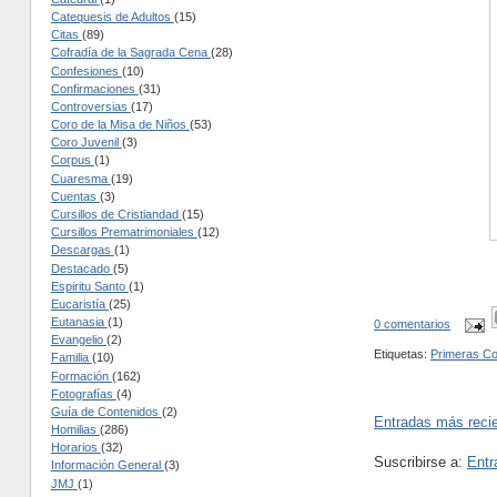
Catequesis de Adultos
(15)
Citas
(89)
Cofradía de la Sagrada Cena
(28)
Confesiones
(10)
Confirmaciones
(31)
Controversias
(17)
Coro de la Misa de Niños
(53)
Coro Juvenil
(3)
Corpus
(1)
Cuaresma
(19)
Cuentas
(3)
Cursillos de Cristiandad
(15)
Cursillos Prematrimoniales
(12)
Descargas
(1)
Destacado
(5)
Espiritu Santo
(1)
Eucaristía
(25)
Eutanasia
(1)
0 comentarios
Evangelio
(2)
Etiquetas:
Primeras C
Familia
(10)
Formación
(162)
Fotografías
(4)
Guía de Contenidos
(2)
Entradas más reci
Homilias
(286)
Horarios
(32)
Suscribirse a:
Entr
Información General
(3)
JMJ
(1)