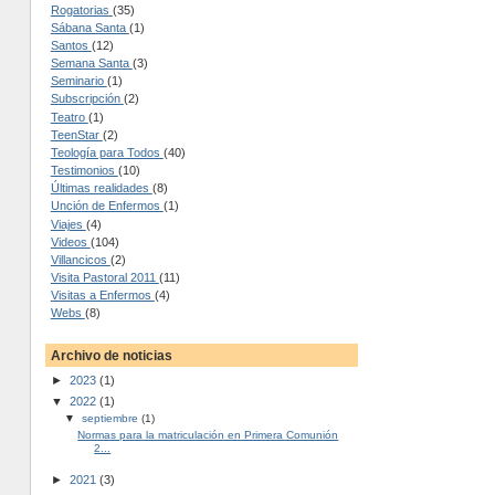
Rogatorias
(35)
Sábana Santa
(1)
Santos
(12)
Semana Santa
(3)
Seminario
(1)
Subscripción
(2)
Teatro
(1)
TeenStar
(2)
Teología para Todos
(40)
Testimonios
(10)
Últimas realidades
(8)
Unción de Enfermos
(1)
Viajes
(4)
Videos
(104)
Villancicos
(2)
Visita Pastoral 2011
(11)
Visitas a Enfermos
(4)
Webs
(8)
Archivo de noticias
►
2023
(1)
▼
2022
(1)
▼
septiembre
(1)
Normas para la matriculación en Primera Comunión
2...
►
2021
(3)