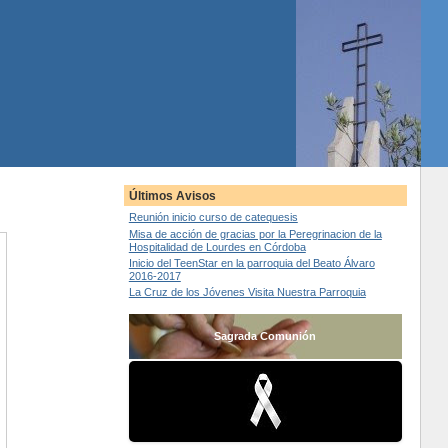
Últimos Avisos
Reunión inicio curso de catequesis
Misa de acción de gracias por la Peregrinacion de la
Hospitalidad de Lourdes en Córdoba
Inicio del TeenStar en la parroquia del Beato Álvaro
2016-2017
La Cruz de los Jóvenes Visita Nuestra Parroquia
Sagrada Comunión