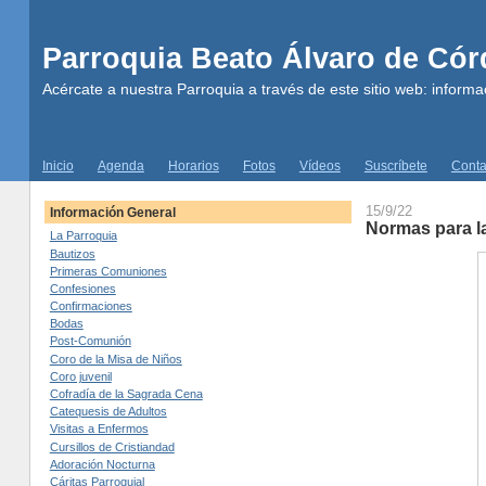
Parroquia Beato Álvaro de Có
Acércate a nuestra Parroquia a través de este sitio web: informac
Inicio
Agenda
Horarios
Fotos
Vídeos
Suscríbete
Conta
15/9/22
Información General
Normas para l
La Parroquia
Bautizos
Primeras Comuniones
Confesiones
Confirmaciones
Bodas
Post-Comunión
Coro de la Misa de Niños
Coro juvenil
Cofradía de la Sagrada Cena
Catequesis de Adultos
Visitas a Enfermos
Cursillos de Cristiandad
Adoración Nocturna
Cáritas Parroquial