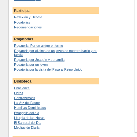
Participa
Reflexión y Debate
Rogatorias
Recomendaciones
Rogatorias
Rogatoria: Por un amigo enfermo
Rogatoria por el alma de un joven de nuestro barrio y su
familia
Rogatoria por Joaquín y su familia
Rogatoria por un joven
Rogatoria por la visita del Papa al Reino Unido
Biblioteca
Oraciones
Libros
Controversias
La Voz del Pastor
Homilías Dominicales
Evangelio del día
Liturgia de las Horas
El Santoral del Día
Meditación Diaria