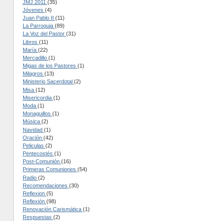
JMJ 2011
(35)
Jóvenes
(4)
Juan Pablo II
(11)
La Parroquia
(89)
La Voz del Pastor
(31)
Libros
(11)
María
(22)
Mercadillo
(1)
Migas de los Pastores
(1)
Milagros
(13)
Ministerio Sacerdotal
(2)
Misa
(12)
Misericordia
(1)
Moda
(1)
Monaguillos
(1)
Música
(2)
Navidad
(1)
Oración
(42)
Peliculas
(2)
Pentecostés
(1)
Post-Comunión
(16)
Primeras Comuniones
(54)
Radio
(2)
Recomendaciones
(30)
Reflexion
(5)
Reflexión
(98)
Renovación Carismática
(1)
Respuestas
(2)