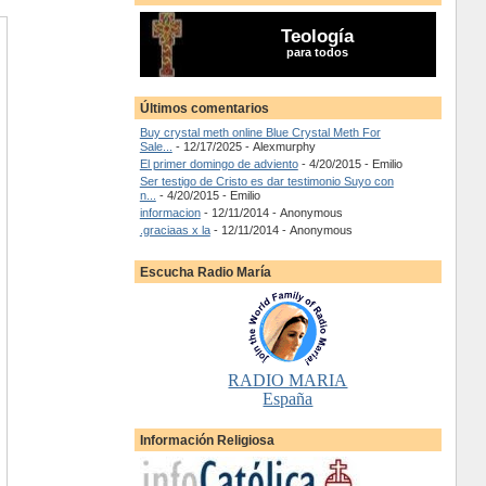
Teología
para todos
Últimos comentarios
Buy crystal meth online Blue Crystal Meth For
Sale...
- 12/17/2025
- Alexmurphy
El primer domingo de adviento
- 4/20/2015
- Emilio
Ser testigo de Cristo es dar testimonio Suyo con
n...
- 4/20/2015
- Emilio
informacion
- 12/11/2014
- Anonymous
.graciaas x la
- 12/11/2014
- Anonymous
Escucha Radio María
RADIO MARIA
España
Información Religiosa