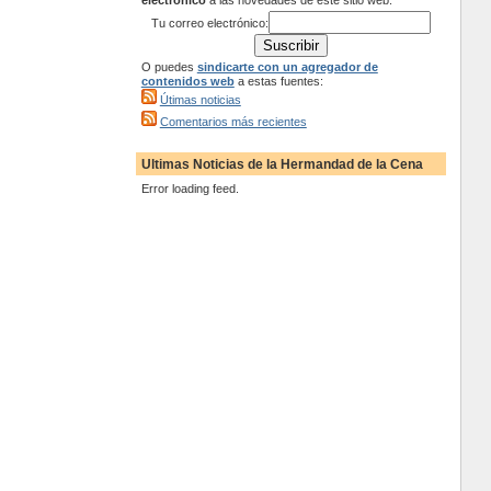
electrónico
a las novedades de este sitio web:
Tu correo electrónico:
O puedes
sindicarte con un agregador de
contenidos web
a estas fuentes:
Útimas noticias
Comentarios más recientes
Ultimas Noticias de la Hermandad de la Cena
Error loading feed.