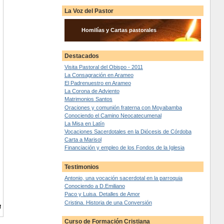
La Voz del Pastor
Homilías y Cartas pastorales
Destacados
Visita Pastoral del Obispo - 2011
La Consagración en Arameo
El Padrenuestro en Arameo
La Corona de Adviento
Matrimonios Santos
Oraciones y comunión fraterna con Moyabamba
Conociendo el Camino Neocatecumenal
La Misa en Latín
Vocaciones Sacerdotales en la Diócesis de Córdoba
Carta a Marisol
Financiación y empleo de los Fondos de la Iglesia
Testimonios
Antonio, una vocación sacerdotal en la parroquia
Conociendo a D.Emiliano
Paco y Luisa. Detalles de Amor
Cristina. Historia de una Conversión
Curso de Formación Cristiana