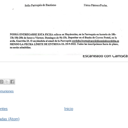
omuniones
entes
Inicio
adas (Atom)