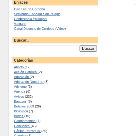
Enlaces
Diocesis de Córdoba
Seminario Conciliar San Pelagio
Conferencia Episcopal
Vaticano
Canal Diocesis de Cordoba (Video)
Buscar...
Categorías
Aborto
(17)
Acción Católica
(2)
Adoración
(2)
Adoración Nocturna
(3)
Adviento
(3)
Agenda
(6)
Avisos
(232)
Bautizos
(8)
Belenes 2009
(26)
Biblioteca
(7)
Bodas
(10)
Campamentos
(1)
Canciones
(45)
Cáritas Parroquial
(30)
Catedral
(1)