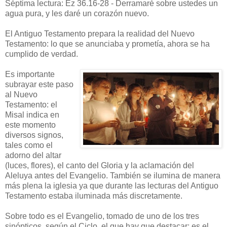
Séptima lectura: Ez 36.16-28 - Derramaré sobre ustedes un
agua pura, y les daré un corazón nuevo.
El Antiguo Testamento prepara la realidad del Nuevo
Testamento: lo que se anunciaba y prometía, ahora se ha
cumplido de verdad.
Es importante
subrayar este paso
al Nuevo
Testamento: el
Misal indica en
este momento
diversos signos,
tales como el
adorno del altar
(luces, flores), el canto del Gloria y la aclamación del
Aleluya antes del Evangelio. También se ilumina de manera
más plena la iglesia ya que durante las lecturas del Antiguo
Testamento estaba iluminada más discretamente.
Sobre todo es el Evangelio, tomado de uno de los tres
sinópticos. según el Ciclo, el que hay que destacar: es el