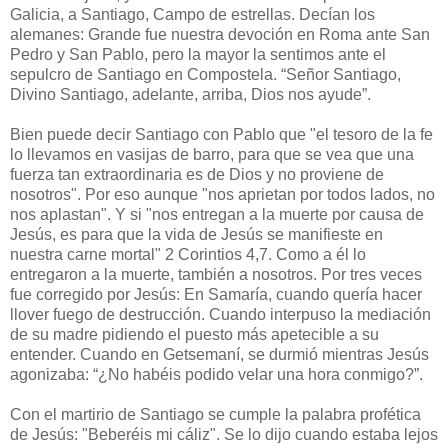
Galicia, a Santiago, Campo de estrellas. Decían los
alemanes: Grande fue nuestra devoción en Roma ante San
Pedro y San Pablo, pero la mayor la sentimos ante el
sepulcro de Santiago en Compostela. “Señor Santiago,
Divino Santiago, adelante, arriba, Dios nos ayude”.
Bien puede decir Santiago con Pablo que "el tesoro de la fe
lo llevamos en vasijas de barro, para que se vea que una
fuerza tan extraordinaria es de Dios y no proviene de
nosotros". Por eso aunque "nos aprietan por todos lados, no
nos aplastan". Y si "nos entregan a la muerte por causa de
Jesús, es para que la vida de Jesús se manifieste en
nuestra carne mortal" 2 Corintios 4,7. Como a él lo
entregaron a la muerte, también a nosotros. Por tres veces
fue corregido por Jesús: En Samaría, cuando quería hacer
llover fuego de destrucción. Cuando interpuso la mediación
de su madre pidiendo el puesto más apetecible a su
entender. Cuando en Getsemaní, se durmió mientras Jesús
agonizaba: “¿No habéis podido velar una hora conmigo?”.
Con el martirio de Santiago se cumple la palabra profética
de Jesús: "Beberéis mi cáliz". Se lo dijo cuando estaba lejos