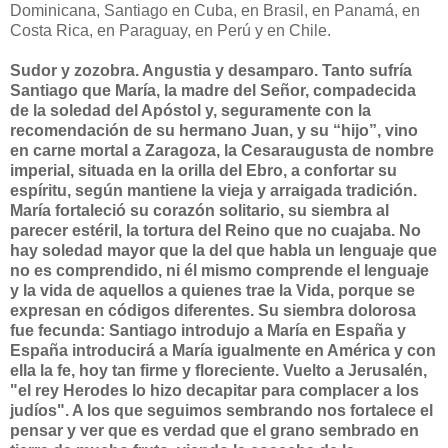
Dominicana, Santiago en Cuba, en Brasil, en Panamá, en
Costa Rica, en Paraguay, en Perú y en Chile.
Sudor y zozobra. Angustia y desamparo. Tanto sufría
Santiago que María, la madre del Señor, compadecida
de la soledad del Apóstol y, seguramente con la
recomendación de su hermano Juan, y su “hijo”, vino
en carne mortal a Zaragoza, la Cesaraugusta de nombre
imperial, situada en la orilla del Ebro, a confortar su
espíritu, según mantiene la vieja y arraigada tradición.
María fortaleció su corazón solitario, su siembra al
parecer estéril, la tortura del Reino que no cuajaba. No
hay soledad mayor que la del que habla un lenguaje que
no es comprendido, ni él mismo comprende el lenguaje
y la vida de aquellos a quienes trae la Vida, porque se
expresan en códigos diferentes. Su siembra dolorosa
fue fecunda: Santiago introdujo a María en España y
España introducirá a María igualmente en América y con
ella la fe, hoy tan firme y floreciente. Vuelto a Jerusalén,
"el rey Herodes lo hizo decapitar para complacer a los
judíos". A los que seguimos sembrando nos fortalece el
pensar y ver que es verdad que el grano sembrado en