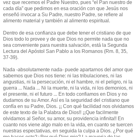
vez que recemos el Padre Nuestro, pues “el Pan nuestro de
cada día” que pedimos en esa oración con que Jesús nos
enseñó invocar a Su Padre, nuestro Padre, se refiere al
alimento material y también al alimento espiritual.
Dentro de esa confianza que debe tener el cristiano de que
Dios todo lo provee y de que Dios no permite nada que no
sea conveniente para nuestra salvación, está la Segunda
Lectura del Apóstol San Pablo a los Romanos (Rm. 8, 35,
37-39).
Nada -absolutamente nada- puede apartarnos del amor que
sabemos que Dios nos tiene: ni las tribulaciones, ni las
angustias, ni la persecución, ni el hambre, ni el peligro, ni la
guerra ... Nada ... Ni la muerte, ni la vida, ni los demonios, ni
el presente, ni el futuro ... En todo confiamos en Dios y no
dudamos de su Amor. Así es la seguridad del cristiano que
confía en su Padre, Dios. ¡¡ Con qué facilidad nos olvidamos
de este texto de la Palabra de Dios!! ¡¡Que facilmente
olvidamos al Señor, su amor, su providencia infinita!! En
cuanto nos viene algo malo en la vida, en cuanto se tuercen
nuestras espectativas, en seguida la culpa a Dios. ¿Por qué
me haces esto?¿Por qué Dios mio? La mayoria de las