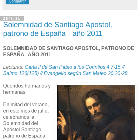
Compartir
25/7/11
Solemnidad de Santiago Apostol,
patrono de España - año 2011
SOLEMNIDAD DE SANTIAGO APOSTOL, PATRONO DE
ESPAÑA - AÑO 2011
Lecturas:
Carta II de San Pablo a los Corintios 4,7-15 //
Salmo 126(125) // Evangelio según San Mateo 20,20-28
Queridos hermanos y
hermanas:
En mitad del verano,
en este mes de julio,
celebramos la
Solemnidad del
Apóstol Santiago,
patrono de España.