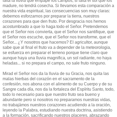
falta la lluvia que empape los campos, si falta el sol que los
madure, no tendrá cosecha. Si llevamos esta comparación a
nuestra vida espiritual, las consecuencias son muy claras:
debemos esforzarnos por preparar la tierra, nuestros
corazones para que den fruto. Por desgracia nos hemos
acostumbrado a que lo haga todo el Señor. Pretendemos
que el Señor nos convierta, que el Señor nos santifique, que
el Señor nos escuche, que el Señor nos transforme, que el
Señor... ¿Y nosotros que hacemos? El agricultor, aunque
sabe que al final el fruto va a depender de la meteorologia,
se esfuerza en preparar el terreno porque tiene claro que
aunque haya una lluvia magnifica, un sol radiante, no haya
heladas... si no prepara el campo, no sale fruto ninguno.
Mirad el Señor nos da la lluvia de su Gracia, nos quita las
malas hierbas del corazón en el sacramento de la
confesión, nos abona con el alimento de su Cuerpo y de su
Sangre cada día, nos da la fortaleza del Espíritu Santo, todo,
todo lo necesario para que nuestro fruto sea bueno y
abundante pero si nosotros no preparamos nuestras vidas,
no trabajámos nuestros corazones acudiendo a la oración,
leyendo la Palabra, estudiando nuestra doctrina, asistiendo
a la formación, sacrificando nuestros placeres, abrazando