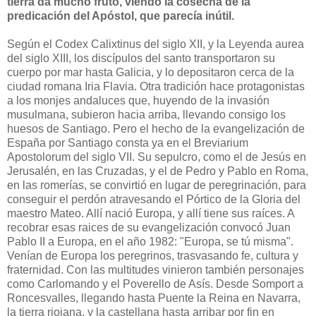
tierra da mucho fruto, viendo la cosecha de la
predicación del Apóstol, que parecía inútil.
Según el Codex Calixtinus del siglo XII, y la Leyenda aurea
del siglo XIII, los discípulos del santo transportaron su
cuerpo por mar hasta Galicia, y lo depositaron cerca de la
ciudad romana Iria Flavia. Otra tradición hace protagonistas
a los monjes andaluces que, huyendo de la invasión
musulmana, subieron hacia arriba, llevando consigo los
huesos de Santiago. Pero el hecho de la evangelización de
España por Santiago consta ya en el Breviarium
Apostolorum del siglo VII. Su sepulcro, como el de Jesús en
Jerusalén, en las Cruzadas, y el de Pedro y Pablo en Roma,
en las romerías, se convirtió en lugar de peregrinación, para
conseguir el perdón atravesando el Pórtico de la Gloria del
maestro Mateo. Allí nació Europa, y allí tiene sus raíces. A
recobrar esas raices de su evangelización convocó Juan
Pablo II a Europa, en el año 1982: "Europa, se tú misma".
Venían de Europa los peregrinos, trasvasando fe, cultura y
fraternidad. Con las multitudes vinieron también personajes
como Carlomando y el Poverello de Asís. Desde Somport a
Roncesvalles, llegando hasta Puente la Reina en Navarra,
la tierra riojana, y la castellana hasta arribar por fin en