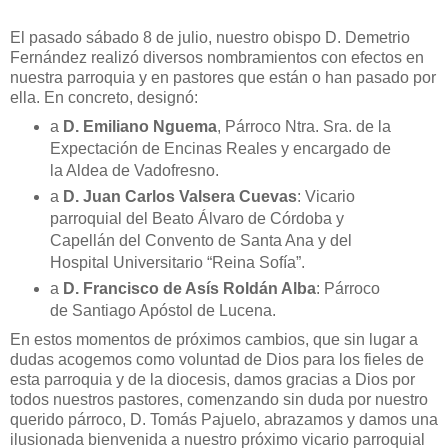
El pasado sábado 8 de julio, nuestro obispo D. Demetrio
Fernández realizó diversos nombramientos con efectos en
nuestra parroquia y en pastores que están o han pasado por
ella. En concreto, designó:
a
D. Emiliano Nguema
, Párroco Ntra. Sra. de la
Expectación de Encinas Reales y encargado de
la Aldea de Vadofresno.
a
D. Juan Carlos Valsera Cuevas
: Vicario
parroquial del Beato Álvaro de Córdoba y
Capellán del Convento de Santa Ana y del
Hospital Universitario “Reina Sofía”.
a
D. Francisco de Asís Roldán Alba
: Párroco
de Santiago Apóstol de Lucena.
En estos momentos de próximos cambios, que sin lugar a
dudas acogemos como voluntad de Dios para los fieles de
esta parroquia y de la diocesis, damos gracias a Dios por
todos nuestros pastores, comenzando sin duda por nuestro
querido párroco, D. Tomás Pajuelo, abrazamos y damos una
ilusionada bienvenida a nuestro próximo vicario parroquial