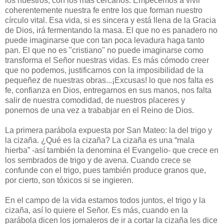
los nuestros, con los más cercanos. Empecemos a vivir
coherentemente nuestra fe entre los que forman nuestro
círculo vital. Esa vida, si es sincera y está llena de la Gracia
de Dios, irá fermentando la masa. El que no es panadero no
puede imaginarse que con tan poca levadura haga tanto
pan. El que no es "cristiano" no puede imaginarse como
transforma el Señor nuestras vidas. Es más cómodo creer
que no podemos, justificarnos con la imposibilidad de la
pequeñez de nuestras obras...¡Excusas! lo que nos falta es
fe, confianza en Dios, entregarnos en sus manos, nos falta
salir de nuestra comodidad, de nuestros placeres y
ponernos de una vez a trababjar en el Reino de Dios.
La primera parábola expuesta por San Mateo: la del trigo y
la cizaña. ¿Qué es la cizaña? La cizaña es una “mala
hierba” -así también la denomina el Evangelio- que crece en
los sembrados de trigo y de avena. Cuando crece se
confunde con el trigo, pues también produce granos que,
por cierto, son tóxicos si se ingieren.
En el campo de la vida estamos todos juntos, el trigo y la
cizaña, así lo quiere el Señor. Es más, cuando en la
parábola dicen los jornaleros de ir a cortar la cizaña les dice