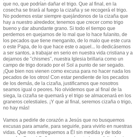
que no, que podrían dañar el trigo. Que al final, en la
cosecha se tirará al fuego la cizaña y se recogerá el trigo.
No podemos estar siempre quejándonos de la cizaña que
hay a nuestro alrededor, tenemos que crecer como trigo
bueno y dar abundante grano. Si todo el tiempo que
perdemos en quejarnos de lo mal que lo hace fulanito, de
los pecados que tiene menganito, de lo malo que este cura
o este Papa, de lo que hace este o aquel... lo dedicásemos
a ser santos, a trabajar en serio en nuestra vida cristiana y a
dejarnos de "chismes", nuestra Iglesia brillaria como un
campo de trigo dorado por el Sol a punto de ser segado.
¡Que bien nos vienen como excusa para no hacer nada los
pecados de los otros! Con estar pendiente de los pecados
de los demás, de la cizaña, justificamos que nosotros
seamos igual o peores. No olvidemos que al final de la
siega, la cizaña se quemará y el trigo se almacenará en los
graneros celestiales. ¡Y que al final, seremos cizaña o trigo,
no hay más!
Vamos a pedirle de corazón a Jesús que no busquemos
excusas para amarle, para seguirle, para vivirlo en nuestras
vidas. Que nos entreguemos a Él sin medida y de todo