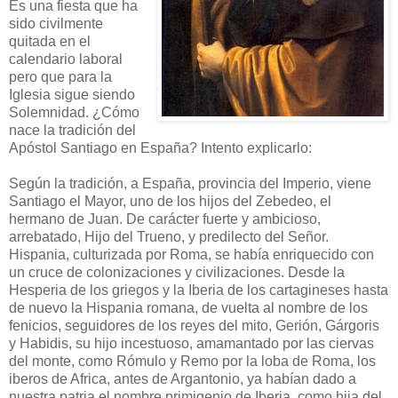
Es una fiesta que ha
sido civilmente
quitada en el
calendario laboral
pero que para la
Iglesia sigue siendo
Solemnidad. ¿Cómo
nace la tradición del
Apóstol Santiago en España? Intento explicarlo:
Según la tradición, a España, provincia del Imperio, viene
Santiago el Mayor, uno de los hijos del Zebedeo, el
hermano de Juan. De carácter fuerte y ambicioso,
arrebatado, Hijo del Trueno, y predilecto del Señor.
Hispania, culturizada por Roma, se había enriquecido con
un cruce de colonizaciones y civilizaciones. Desde la
Hesperia de los griegos y la Iberia de los cartagineses hasta
de nuevo la Hispania romana, de vuelta al nombre de los
fenicios, seguidores de los reyes del mito, Gerión, Gárgoris
y Habidis, su hijo incestuoso, amamantado por las ciervas
del monte, como Rómulo y Remo por la loba de Roma, los
iberos de Africa, antes de Argantonio, ya habían dado a
nuestra patria el nombre primigenio de Iberia, como hija del