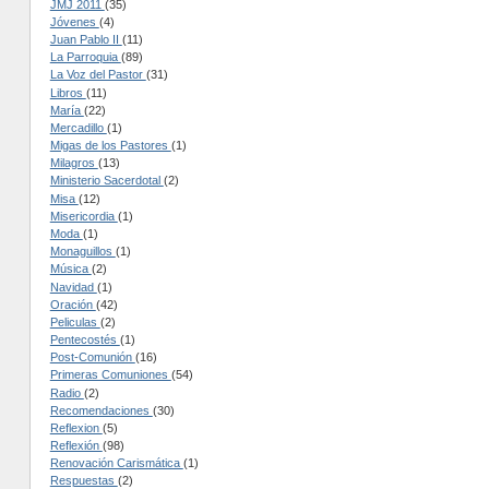
JMJ 2011
(35)
Jóvenes
(4)
Juan Pablo II
(11)
La Parroquia
(89)
La Voz del Pastor
(31)
Libros
(11)
María
(22)
Mercadillo
(1)
Migas de los Pastores
(1)
Milagros
(13)
Ministerio Sacerdotal
(2)
Misa
(12)
Misericordia
(1)
Moda
(1)
Monaguillos
(1)
Música
(2)
Navidad
(1)
Oración
(42)
Peliculas
(2)
Pentecostés
(1)
Post-Comunión
(16)
Primeras Comuniones
(54)
Radio
(2)
Recomendaciones
(30)
Reflexion
(5)
Reflexión
(98)
Renovación Carismática
(1)
Respuestas
(2)