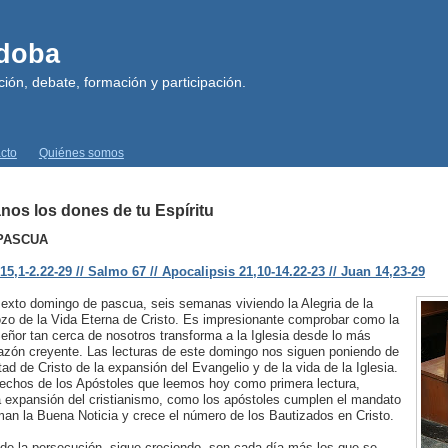
rdoba
ión, debate, formación y participación.
cto
Quiénes somos
nos los dones de tu Espíritu
 PASCUA
5,1-2.22-29 // Salmo 67 // Apocalipsis 21,10-14.22-23 // Juan 14,23-29
exto domingo de pascua, seis semanas viviendo la Alegria de la
ozo de la Vida Eterna de Cristo. Es impresionante comprobar como la
 Señor tan cerca de nosotros transforma a la Iglesia desde lo más
azón creyente. Las lecturas de este domingo nos siguen poniendo de
tad de Cristo de la expansión del Evangelio y de la vida de la Iglesia.
 Hechos de los Apóstoles que leemos hoy como primera lectura,
 expansión del cristianismo, como los apóstoles cumplen el mandato
man la Buena Noticia y crece el número de los Bautizados en Cristo.
r de la persecución, sigue creciendo, son cada día más los que se