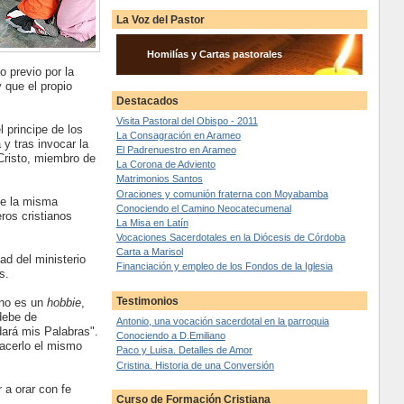
La Voz del Pastor
Homilías y Cartas pastorales
 previo por la
 que el propio
Destacados
Visita Pastoral del Obispo - 2011
 principe de los
La Consagración en Arameo
 y tras invocar la
El Padrenuestro en Arameo
Cristo, miembro de
La Corona de Adviento
Matrimonios Santos
Oraciones y comunión fraterna con Moyabamba
ce la misma
Conociendo el Camino Neocatecumenal
ros cristianos
La Misa en Latín
Vocaciones Sacerdotales en la Diócesis de Córdoba
Carta a Marisol
ad del ministerio
Financiación y empleo de los Fondos de la Iglesia
s.
Testimonios
 no es un
hobbie
,
 debe de
Antonio, una vocación sacerdotal en la parroquia
ará mis Palabras".
Conociendo a D.Emiliano
acerlo el mismo
Paco y Luisa. Detalles de Amor
Cristina. Historia de una Conversión
 a orar con fe
Curso de Formación Cristiana