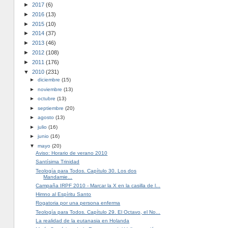
►
2017
(6)
►
2016
(13)
►
2015
(10)
►
2014
(37)
►
2013
(46)
►
2012
(108)
►
2011
(176)
▼
2010
(231)
►
diciembre
(15)
►
noviembre
(13)
►
octubre
(13)
►
septiembre
(20)
►
agosto
(13)
►
julio
(16)
►
junio
(16)
▼
mayo
(20)
Aviso: Horario de verano 2010
Santísima Trinidad
Teología para Todos. Capítulo 30. Los dos
Mandamie...
Campaña IRPF 2010 - Marcar la X en la casilla de l...
Himno al Espíritu Santo
Rogatoria por una persona enferma
Teología para Todos. Capítulo 29. El Octavo, el No...
La realidad de la eutanasia en Holanda