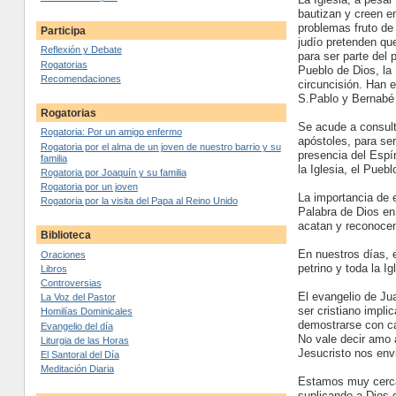
bautizan y creen e
problemas fruto de
Participa
judío pretenden qu
Reflexión y Debate
para ser parte del
Rogatorias
Pueblo de Dios, la
Recomendaciones
circuncisión. Han 
S.Pablo y Bernabé 
Rogatorias
Se acude a consulta
Rogatoria: Por un amigo enfermo
apóstoles, para ser
Rogatoria por el alma de un joven de nuestro barrio y su
presencia del Espí
familia
la Iglesia, el Puebl
Rogatoria por Joaquín y su familia
Rogatoria por un joven
La importancia de 
Rogatoria por la visita del Papa al Reino Unido
Palabra de Dios en
acatan y reconocen
Biblioteca
En nuestros días, e
Oraciones
petrino y toda la I
Libros
Controversias
El evangelio de Ju
La Voz del Pastor
ser cristiano impli
Homilías Dominicales
demostrarse con ca
Evangelio del día
No vale decir amo 
Liturgia de las Horas
Jesucristo nos env
El Santoral del Día
Meditación Diaria
Estamos muy cerca 
suplicando a Dios q