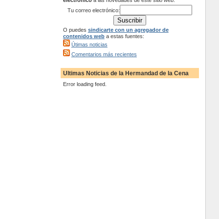
electrónico
a las novedades de este sitio web:
Tu correo electrónico:
O puedes
sindicarte con un agregador de
contenidos web
a estas fuentes:
Útimas noticias
Comentarios más recientes
Ultimas Noticias de la Hermandad de la Cena
Error loading feed.