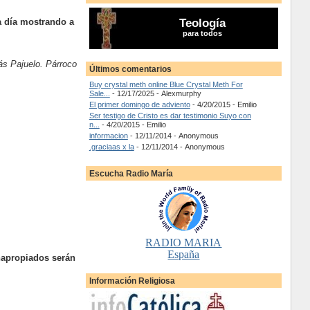
da día mostrando a
Teología
para todos
s Pajuelo. Párroco
Últimos comentarios
Buy crystal meth online Blue Crystal Meth For
Sale...
- 12/17/2025
- Alexmurphy
El primer domingo de adviento
- 4/20/2015
- Emilio
Ser testigo de Cristo es dar testimonio Suyo con
n...
- 4/20/2015
- Emilio
informacion
- 12/11/2014
- Anonymous
.graciaas x la
- 12/11/2014
- Anonymous
Escucha Radio María
RADIO MARIA
España
napropiados serán
Información Religiosa