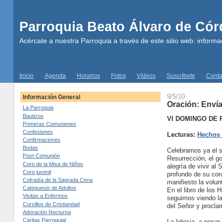
Parroquia Beato Álvaro de Có
Acércate a nuestra Parroquia a través de este sitio web: informac
Inicio
Agenda
Horarios
Fotos
Vídeos
Suscríbete
Conta
9/5/10
Información General
Oración: Envía
La Parroquia
Bautizos
VI DOMINGO DE
Primeras Comuniones
Confesiones
Lecturas:
Hechos 1
Confirmaciones
Bodas
Celebramos ya el s
Post-Comunión
Resurrección, el g
Coro de la Misa de Niños
alegría de vivir al
Coro juvenil
profundo de su cor
Cofradía de la Sagrada Cena
manifiesto la volun
Catequesis de Adultos
En el libro de los
Visitas a Enfermos
seguimos viendo la
Cursillos de Cristiandad
del Señor y procla
Adoración Nocturna
Cáritas Parroquial
La Iglesia, a pesa