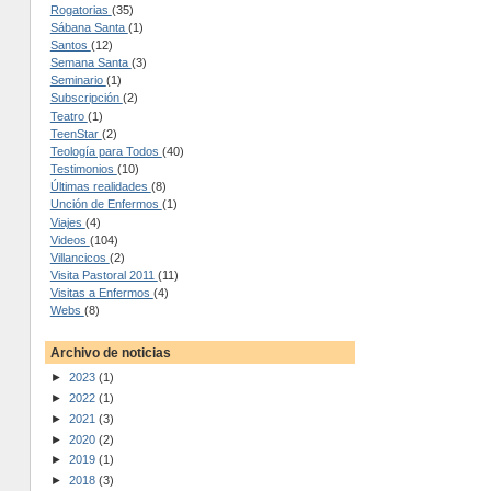
Rogatorias
(35)
Sábana Santa
(1)
Santos
(12)
Semana Santa
(3)
Seminario
(1)
Subscripción
(2)
Teatro
(1)
TeenStar
(2)
Teología para Todos
(40)
Testimonios
(10)
Últimas realidades
(8)
Unción de Enfermos
(1)
Viajes
(4)
Videos
(104)
Villancicos
(2)
Visita Pastoral 2011
(11)
Visitas a Enfermos
(4)
Webs
(8)
Archivo de noticias
►
2023
(1)
►
2022
(1)
►
2021
(3)
►
2020
(2)
►
2019
(1)
►
2018
(3)