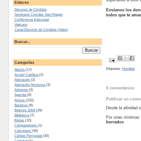
Enlaces
Envíanos los done
Diocesis de Córdoba
todos que te ama
Seminario Conciliar San Pelagio
Conferencia Episcopal
Vaticano
Canal Diocesis de Cordoba (Video)
Buscar...
Categorías
Etiquetas:
Homilias
Aborto
(17)
Acción Católica
(2)
Adoración
(2)
Adoración Nocturna
(3)
0 comentarios:
Adviento
(3)
Agenda
(6)
Publicar un come
Avisos
(232)
Bautizos
(8)
Desde la afinidad 
Belenes 2009
(26)
Biblioteca
(7)
Por unas mínimas 
Bodas
(10)
borrados
.
Campamentos
(1)
Canciones
(45)
Cáritas Parroquial
(30)
Catedral
(1)