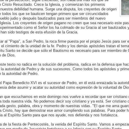
n Cristo Resucitado. Crece la Iglesia, y comienzan los primeros
 nuestra debilidad humana. Surge una disputa, los creyentes de origen
e todos los que se bauticen tengan primero que ser circuncidados
 pueblo judio y después bautizados para ser miembros del nuevo
 Iglesia. Los creyentes de origen pagano no creen que sea necesario este paso
experimentado como el Señor los ha colmado de su Gracia al ser bautizados y
han sido testigos de esta efusión de la Gracia.
r al "Papa", a San Pedro, la roca firme puesta por el propio Jesús para ser el
 el cimiento de la unidad de la fe. Pedro y los demás apóstoles tratan el tema
ritu Santo se decide que sólo el Bautismo es necesario para ser miembro de 
o de Dios.
este texto no radica en la solución del problema, radica en la defensa que ha
 la autoridad de Pedro y de sus sucesores. Como todos los apóstoles y prime
 la autoridad de Pedro.
l Papa Benedicto XVI es el sucesor de Pedro, en él está enraizada la autorid
glesia debe asumir y acatar su autoridad como expresión de la voluntad de Dio
an que escuchamos en este domingo nos vuelve a recordar que ser cristiano
ca toda nuestra vida. No podemos decir soy cristiano y ya está. Ser cristiano
da gesto, palabra, obra y momento de nuestras vidas. "El que me ama guard
a Cristo, hay que demostrar ese amor cumpliendo sus palabras. Para poder h
ia al Espíritu Santo para que nos ayude, nos defienda y nos fortalezca.
de la fiesta de Pentecostés, la venida del Espíritu Santo. Vamos a empezar
ue por medio de Jesucristo fortalezca a su Iglesia con su Espíritu Santo.