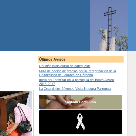
Últimos Avisos
Reunión inicio curso de catequesis
Misa de acción de gracias por la Peregrinacion de la
Hospitalidad de Lourdes en Córdoba
Inicio del TeenStar en la parroquia del Beato Álvaro
2016-2017
La Cruz de los Jóvenes Visita Nuestra Parroquia
Sagrada Comunión