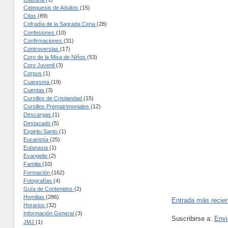
Catequesis de Adultos
(15)
Citas
(89)
Cofradía de la Sagrada Cena
(28)
Confesiones
(10)
Confirmaciones
(31)
Controversias
(17)
Coro de la Misa de Niños
(53)
Coro Juvenil
(3)
Corpus
(1)
Cuaresma
(19)
Cuentas
(3)
Cursillos de Cristiandad
(15)
Cursillos Prematrimoniales
(12)
Descargas
(1)
Destacado
(5)
Espiritu Santo
(1)
Eucaristía
(25)
Eutanasia
(1)
Evangelio
(2)
Familia
(10)
Formación
(162)
Fotografías
(4)
Guía de Contenidos
(2)
Homilias
(286)
Entrada más recie
Horarios
(32)
Información General
(3)
Suscribirse a:
Envi
JMJ
(1)