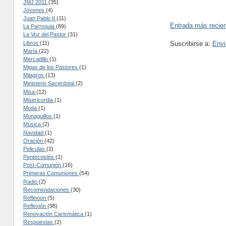
JMJ 2011
(35)
Jóvenes
(4)
Juan Pablo II
(11)
Entrada más recie
La Parroquia
(89)
La Voz del Pastor
(31)
Libros
(11)
Suscribirse a:
Envi
María
(22)
Mercadillo
(1)
Migas de los Pastores
(1)
Milagros
(13)
Ministerio Sacerdotal
(2)
Misa
(12)
Misericordia
(1)
Moda
(1)
Monaguillos
(1)
Música
(2)
Navidad
(1)
Oración
(42)
Peliculas
(2)
Pentecostés
(1)
Post-Comunión
(16)
Primeras Comuniones
(54)
Radio
(2)
Recomendaciones
(30)
Reflexion
(5)
Reflexión
(98)
Renovación Carismática
(1)
Respuestas
(2)