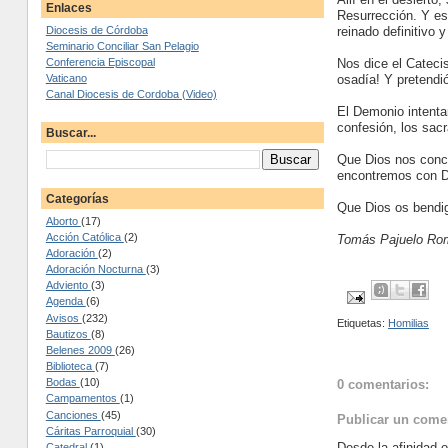
Enlaces
Resurrección. Y es
reinado definitivo
Diocesis de Córdoba
Seminario Conciliar San Pelagio
Nos dice el Cateci
Conferencia Episcopal
osadía! Y pretendió
Vaticano
Canal Diocesis de Cordoba (Video)
El Demonio intenta
confesión, los sac
Buscar...
Que Dios nos conce
encontremos con D
Categorías
Que Dios os bendig
Aborto
(17)
Acción Católica
(2)
Tomás Pajuelo Rom
Adoración
(2)
Adoración Nocturna
(3)
Adviento
(3)
Agenda
(6)
Avisos
(232)
Etiquetas:
Homilias
Bautizos
(8)
Belenes 2009
(26)
Biblioteca
(7)
Bodas
(10)
0 comentarios:
Campamentos
(1)
Canciones
(45)
Publicar un come
Cáritas Parroquial
(30)
Desde la afinidad 
Catedral
(1)