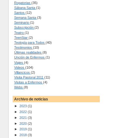
Rogatorias
(35)
Sábana Santa
(1)
Santos
(12)
Semana Santa
(3)
Seminario
(1)
Subscripción
(2)
Teatro
(1)
TeenStar
(2)
Teología para Todos
(40)
Testimonios
(10)
Últimas realidades
(8)
Unción de Enfermos
(1)
Viajes
(4)
Videos
(104)
Villancicos
(2)
Visita Pastoral 2011
(11)
Visitas a Enfermos
(4)
Webs
(8)
Archivo de noticias
►
2023
(1)
►
2022
(1)
►
2021
(3)
►
2020
(2)
►
2019
(1)
►
2018
(3)