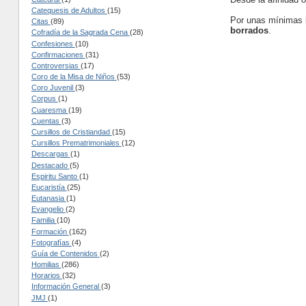
Catequesis de Adultos
(15)
Por unas mínimas 
Citas
(89)
borrados
.
Cofradía de la Sagrada Cena
(28)
Confesiones
(10)
Confirmaciones
(31)
Controversias
(17)
Coro de la Misa de Niños
(53)
Coro Juvenil
(3)
Corpus
(1)
Cuaresma
(19)
Cuentas
(3)
Cursillos de Cristiandad
(15)
Cursillos Prematrimoniales
(12)
Descargas
(1)
Destacado
(5)
Espiritu Santo
(1)
Eucaristía
(25)
Eutanasia
(1)
Evangelio
(2)
Familia
(10)
Formación
(162)
Fotografías
(4)
Guía de Contenidos
(2)
Homilias
(286)
Horarios
(32)
Información General
(3)
JMJ
(1)