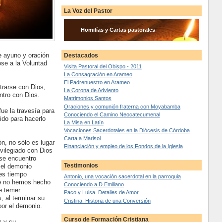
La Voz del Pastor
Homilías y Cartas pastorales
de ayuno y oración
Destacados
ose a la Voluntad
Visita Pastoral del Obispo - 2011
La Consagración en Arameo
El Padrenuestro en Arameo
ntrarse con Dios,
La Corona de Adviento
entro con Dios.
Matrimonios Santos
Oraciones y comunión fraterna con Moyabamba
fue la travesía para
Conociendo el Camino Neocatecumenal
ido para hacerlo
La Misa en Latín
Vocaciones Sacerdotales en la Diócesis de Córdoba
Carta a Marisol
ón, no sólo es lugar
Financiación y empleo de los Fondos de la Iglesia
vilegiado con Dios
ese encuentro
Testimonios
 el demonio
es tiempo
Antonio, una vocación sacerdotal en la parroquia
ue no hemos hecho
Conociendo a D.Emiliano
e temer.
Paco y Luisa. Detalles de Amor
, al terminar su
Cristina. Historia de una Conversión
por el demonio.
Curso de Formación Cristiana
z y su