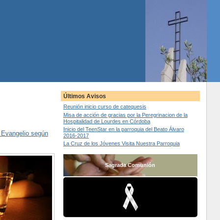
Últimos Avisos
Reunión inicio curso de catequesis
Misa de acción de gracias por la Peregrinacion de la
Hospitalidad de Lourdes en Córdoba
Inicio del TeenStar en la parroquia del Beato Álvaro
/ Evangelio según
2016-2017
La Cruz de los Jóvenes Visita Nuestra Parroquia
Sagrada Comunión