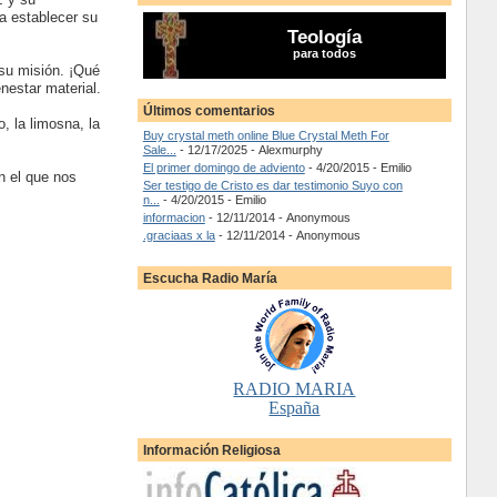
a establecer su
Teología
para todos
 su misión. ¡Qué
enestar material.
Últimos comentarios
, la limosna, la
Buy crystal meth online Blue Crystal Meth For
Sale...
- 12/17/2025
- Alexmurphy
El primer domingo de adviento
- 4/20/2015
- Emilio
n el que nos
Ser testigo de Cristo es dar testimonio Suyo con
n...
- 4/20/2015
- Emilio
informacion
- 12/11/2014
- Anonymous
.graciaas x la
- 12/11/2014
- Anonymous
Escucha Radio María
RADIO MARIA
España
Información Religiosa