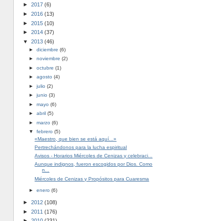
►
2017
(6)
►
2016
(13)
►
2015
(10)
►
2014
(37)
▼
2013
(46)
►
diciembre
(6)
►
noviembre
(2)
►
octubre
(1)
►
agosto
(4)
►
julio
(2)
►
junio
(3)
►
mayo
(6)
►
abril
(5)
►
marzo
(6)
▼
febrero
(5)
«Maestro, que bien se está aquí...»
Pertrechándonos para la lucha espiritual
Avisos - Horarios Miércoles de Cenizas y celebraci...
Aunque indignos, fueron escogidos por Dios. Como
n...
Miércoles de Cenizas y Propósitos para Cuaresma
►
enero
(6)
►
2012
(108)
►
2011
(176)
►
2010
(231)