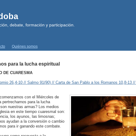
rdoba
ión, debate, formación y participación.
cto
Quiénes somos
s para la lucha espiritual
O DE CUARESMA
omio 26,4-10 // Salmo 91(90) // Carta de San Pablo a los Romanos 10,8-13 /
comenzamos con el Miércoles de
a pertrecharnos para la lucha
s son nuestras armas? Los medios
Iglesia en este tiempo cuaresmal son:
tencia, los ayunos, las limosnas;
nos ayudan a la conversión o cambio
rimos para ir ganando este combate.
 ayuno como respuesta a la