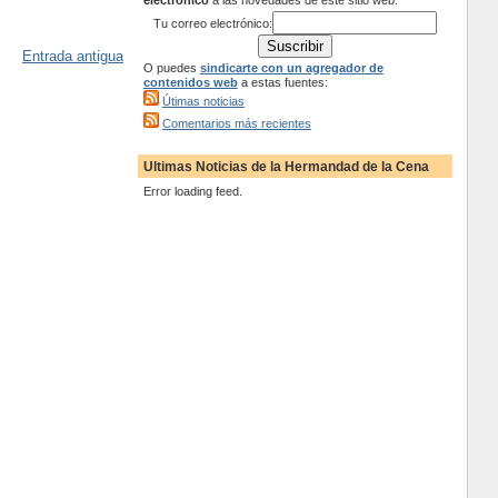
electrónico
a las novedades de este sitio web:
Tu correo electrónico:
Entrada antigua
O puedes
sindicarte con un agregador de
contenidos web
a estas fuentes:
Útimas noticias
Comentarios más recientes
Ultimas Noticias de la Hermandad de la Cena
Error loading feed.