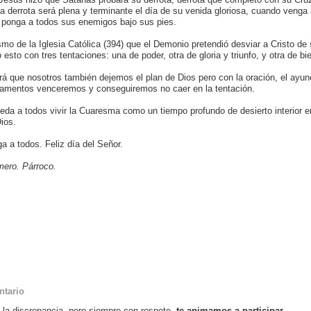
a derrota será plena y terminante el día de su venida gloriosa, cuando venga 
 y ponga a todos sus enemigos bajo sus pies.
smo de la Iglesia Católica (394) que el Demonio pretendió desviar a Cristo de
 esto con tres tentaciones: una de poder, otra de gloria y triunfo, y otra de bi
rá que nosotros también dejemos el plan de Dios pero con la oración, el ayuno
ramentos venceremos y conseguiremos no caer en la tentación.
da a todos vivir la Cuaresma como un tiempo profundo de desierto interior e
ios.
a a todos. Feliz día del Señor.
ero. Párroco.
ntario
o la discrepancia, pero siempre con respeto,
te animamos a participar
.