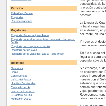
sensualidad, de la 
la oración contra l
Participa
desprendernos de l
Reflexión y Debate
nosotros.
Rogatorias
Recomendaciones
La Liturgia de Cua
la batalla espiritu
en el desierto, en 
Rogatorias
del Padre, en una m
Rogatoria: Por un amigo enfermo
Rogatoria por el alma de un joven de nuestro barrio y su
Y ¿qué es el desier
familia
para dejarse transf
Rogatoria por Joaquín y su familia
Rogatoria por un joven
Tal fue el caso del
Rogatoria por la visita del Papa al Reino Unido
llegar a la tierra 
depender sólo de E
Biblioteca
Sin embargo, el des
Oraciones
de encuentro con D
Libros
puede ir precedido
Controversias
nuestro con el Señ
La Voz del Pastor
sabiendo que nos v
Homilías Dominicales
perdido,que tenem
Evangelio del día
y que podríamos hac
Liturgia de las Horas
Recordemos: nunca 
El Santoral del Día
retiro, nos dice el
Meditación Diaria
Allí en el desiert