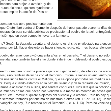
limosna para atajar la avaricia, y de
a autosuficiencia, quieren ayudarnos a
o que impide la acción de Dios en
resma se nos abre precisamente con
al que Cristo libró contra el Demonio después de haber pasado cuarenta días 
preparación para su vida pública de predicación al pueblo de Israel, entregánd
isión que en poco tiempo lo llevaría a la muerte.
to? Según la Sagrada Escritura, el desierto es el sitio privilegiado para enco
ormar por El. Hacer desierto es hacer silencio, retiro, etc... es buscar elencu
 pueblo de Israel que vivió cuarenta años en el desierto. Y el desierto no sólo 
prometida, sino también fue el sitio donde Yahvé fue moldeando al pueblo escog
l.
ierto, que para nosotros puede significar lugar de retiro, de silencio, de oraci
ios, sino también de lucha con el Demonio. Porque, a veces un encuentro pri
 de una lucha fuerte contra el Maligno, que se opone por todos los medios a 
or. Porque cuando estamos en la paz del silencio y de la rertirada del mundo,
amos a acercar más a Dios, nos tentará con fuerza. Nos dirá que la oración 
os muchas cosas que hacer, nos vendrán a la mente un montón de cosas q
er...etc. Porque el quiere alejarnos del silencio y la oración. Pero no hay qu
seremos tentados por encima de nuestras fuerzas (cfr. 1 Cor. 10, 13). Jesús
 Evangelio de hoy, “fue tentado por el Demonio” (Lc. 4, 1-13). Pero no vencido 
o, Jesús hizo que Satanás probara su derrota, derrota que completó con su Cru