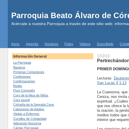
Parroquia Beato Álvaro de Có
Acércate a nuestra Parroquia a través de este sitio web: informac
Inicio
Agenda
Horarios
Fotos
Vídeos
Suscríbete
Conta
17/2/13
Información General
Pertrechándono
La Parroquia
Bautizos
PRIMER DOMING
Primeras Comuniones
Confesiones
Lecturas:
Deuteron
Confirmaciones
San Lucas 4,1-13
Bodas
Post-Comunión
La Cuaresma, que 
Coro de la Misa de Niños
Ceniza, nos invita 
Coro juvenil
espiritual. ¿Cuále
Cofradía de la Sagrada Cena
que nos ofrece la 
Catequesis de Adultos
la oración, la peni
Visitas a Enfermos
medios todos que 
Cursillos de Cristiandad
interior que reque
Adoración Nocturna
Cáritas Parroquial
Los ejercicios del