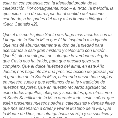
estar en consonancia con la identidad propia de la
celebración. Por consiguiente, todo – el texto, la melodía, la
ejecución – ha de corresponder al sentido del misterio
celebrado, a las partes del rito y a los tiempos litúrgicos”
(Sacr. Caritatis 42).
Que el mismo Espíritu Santo nos haga más acordes con la
Liturgia de la Santa Misa que él ha inspirado a la Iglesia.
Que nos dé abundantemente el don de la piedad para
acercarnos a este gran misterio y celebrarlo con unción.
Que Él, óleo de alegría, nos otorgue la verdadera alegría
que Cristo nos ha traído, para que nuestro gozo sea
completo. Que el dulce huésped del alma, en este Año
Jubilar, nos haga elevar una preciosa acción de gracias por
el gran don de la Santa Misa, celebrada desde hace siglos
en nuestro suelo y que recibimos de la fe y tradición de
nuestros mayores. Que en nuestro recuerdo agradecido
estén todos aquellos, obispos y sacerdotes, que ofrecieron
el Santo Sacrificio de la Misa durante todos estos años, que
estén presentes nuestros padres, catequistas y demás fieles
que nos enseñaron a creer y vivir el Misterio de la Fe.
Que
la Madre de Dios, nos atraiga hacia su Hijo y su sacrificio y