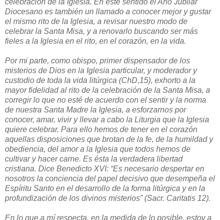
celebración de la Iglesia. En este sentido el Año Jubilar
Diocesano es también un llamado a conocer mejor y gustar
el mismo rito de la Iglesia, a revisar nuestro modo de
celebrar la Santa Misa, y a renovarlo buscando ser más
fieles a la Iglesia en el rito, en el corazón, en la vida.
Por mi parte, como obispo, primer dispensador de los
misterios de Dios en la Iglesia particular, y moderador y
custodio de toda la vida litúrgica (ChD,15), exhorto a la
mayor fidelidad al rito de la celebración de la Santa Misa, a
corregir lo que no esté de acuerdo con el sentir y la norma
de nuestra Santa Madre la Iglesia, a esforzarnos por
conocer, amar, vivir y llevar a cabo la Liturgia que la Iglesia
quiere celebrar. Para ello hemos de tener en el corazón
aquellas disposiciones que brotan de la fe, de la humildad y
obediencia, del amor a la Iglesia que todos hemos de
cultivar y hacer carne. Es ésta la verdadera libertad
cristiana. Dice Benedicto XVI: “Es necesario despertar en
nosotros la conciencia del papel decisivo que desempeña el
Espíritu Santo en el desarrollo de la forma litúrgica y en la
profundización de los divinos misterios” (Sacr. Caritatis 12).
En lo que a mí respecta, en la medida de lo posible, estoy a