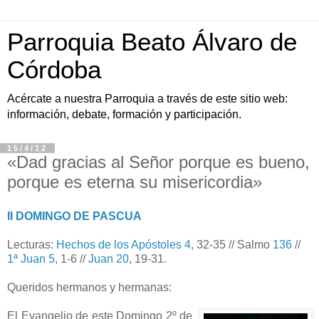
Parroquia Beato Álvaro de
Córdoba
Acércate a nuestra Parroquia a través de este sitio web:
información, debate, formación y participación.
15/4/12
«Dad gracias al Señor porque es bueno,
porque es eterna su misericordia»
II DOMINGO DE PASCUA
Lecturas:
Hechos de los Apóstoles 4
, 32-35 // Salmo
136
//
1ª Juan 5
, 1-6 //
Juan 20
, 19-31.
Queridos hermanos y hermanas:
El Evangelio de este Domingo 2º de