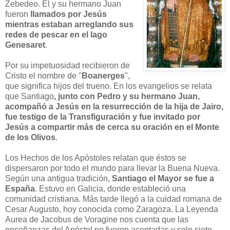
Zebedeo. Él y su hermano Juan
fueron
llamados por Jesús
mientras estaban arreglando sus
redes de pescar en el lago
Genesaret
.
Por su impetuosidad recibieron de
Cristo el nombre de "
Boanerges
",
que significa hijos del trueno. En los evangelios se relata
que Santiago
, junto con Pedro y su hermano Juan,
acompañó a Jesús en la resurrección de la hija de Jairo,
fue
testigo de la Transfiguración y fue invitado por
Jesús a compartir más de cerca su oración en el Monte
de los Olivos
.
Los Hechos de los Apóstoles relatan que éstos se
dispersaron por todo el mundo para llevar la Buena Nueva.
Según una antigua tradición,
Santiago el Mayor se fue a
España
. Estuvo en Galicia, donde estableció una
comunidad cristiana. Más tarde llegó a la cuidad romana de
Cesar Augusto, hoy conocida como Zaragoza. La Leyenda
Aurea de Jacobus de Voragine nos cuenta que las
enseñanzas del Apóstol no fueron aceptadas y solo siete