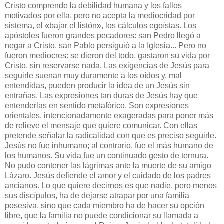
Cristo comprende la debilidad humana y los fallos
motivados por ella, pero no acepta la mediocridad por
sistema, el «bajar el listón», los cálculos egoístas. Los
apóstoles fueron grandes pecadores: san Pedro llegó a
negar a Cristo, san Pablo persiguió a la Iglesia... Pero no
fueron mediocres: se dieron del todo, gastaron su vida por
Cristo, sin reservarse nada. Las exigencias de Jesús para
seguirle suenan muy duramente a los oídos y, mal
entendidas, pueden producir la idea de un Jesús sin
entrañas. Las expresiones tan duras de Jesús hay que
entenderlas en sentido metafórico. Son expresiones
orientales, intencionadamente exageradas para poner más
de relieve el mensaje que quiere comunicar. Con ellas
pretende señalar la radicalidad con que es preciso seguirle.
Jesús no fue inhumano; al contrario, fue el más humano de
los humanos. Su vida fue un continuado gesto de ternura.
No pudo contener las lágrimas ante la muerte de su amigo
Lázaro. Jesús defiende el amor y el cuidado de los padres
ancianos. Lo que quiere decirnos es que nadie, pero menos
sus discípulos, ha de dejarse atrapar por una familia
posesiva, sino que cada miembro ha de hacer su opción
libre, que la familia no puede condicionar su llamada a