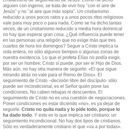
alguien con ingenio, se trata de vivir hoy "con el aire de
Jesús" y no "al aire que más sopla". Un cristianismo
reducido a unos pocos ratos y a unos pocos ritos religiosos
vale para muy poco o para nada. Como se ha dicho tantas
veces, de un cristianismo reducido a media hora dominical
no hay que esperar gran cosa. ¿Qué influencia puede tener
en las personas una religión que no exige más que tres
cuartos de hora los domingos? Seguir a Cristo implica la
vida entera, no sólo algunos tiempos o algunas zonas de
nuestra existencia. Lo que el profeta Elías no podía exigir,
por ser un hombre; Cristo sí puede, por ser el Hijo de Dios.
Más aún, no hay otra manera de seguirle: «El que sigue
mirando atrás no vale para el Reino de Dios». El
seguimiento de Cristo –decisión libre del discípulo- sólo
puede ser incondicional, es el Señor quién pone las
condiciones. No caben rebajas ni descuentos. El
seguimiento de Cristo no es una cuestión de negociaciones.
Poner condiciones es estar diciendo «no», es ya dejar de
seguirle.
Cristo no quita nada y lo pide todo, porque lo
ha dado todo
. Y esto es lo que implica ser cristiano: un
seguimiento incondicional. No hay dos tipos de cristianos.
Sólo es verdaderamente cristiano el que «va a por todas».