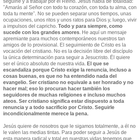
seguirle y a trabajar por el Reino. Jesús habla de totalidad:
"Amarás al Señor con todo tu corazón, con toda tu alma, con
toda tu mente". No se pueden separar unos tiempos, unas
ocupaciones, unos ritos y unos ratos para Dios y, luego, vivir
a impulsos del capricho.
Todo y para siempre, como
sucede con los grandes amores
. He aquí un mensaje
apremiante para muchos contemporáneos nuestros tan
amigos de lo provisional. El seguimiento de Cristo es la
vocación del cristiano. No es la decisión libre del discípulo
la única determinación para seguir a Jesucristo. Él quiere
ser el único absoluto de nuestra vida.
El que se
escandaliza porque Cristo exige la renuncia, incluso a
cosas buenas, es que no ha entendido nada del
evangelio. Ser cristiano no equivale a ser honrado y no
hacer mal; eso lo procuran hacer también los
seguidores de muchas religiones e incluso muchos
ateos. Ser cristiano significa estar dispuesto a toda
renuncia y a todo sacrificio por Cristo. Seguirle
incondicionalmente merece la pena.
Jesús quiere de nosotros que le sigamos totalmente, a él no
le valen las medias tintas. Para poder seguir a Jesús de
esta manera radical y total en nuestras vidas tenemos que