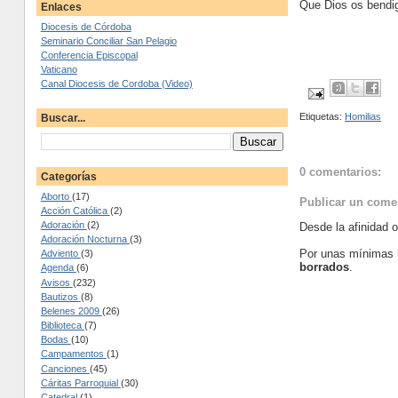
Que Dios os bendig
Enlaces
Diocesis de Córdoba
Seminario Conciliar San Pelagio
Conferencia Episcopal
Vaticano
Canal Diocesis de Cordoba (Video)
Etiquetas:
Homilias
Buscar...
0 comentarios:
Categorías
Aborto
(17)
Publicar un come
Acción Católica
(2)
Adoración
(2)
Desde la afinidad 
Adoración Nocturna
(3)
Por unas mínimas 
Adviento
(3)
borrados
.
Agenda
(6)
Avisos
(232)
Bautizos
(8)
Belenes 2009
(26)
Biblioteca
(7)
Bodas
(10)
Campamentos
(1)
Canciones
(45)
Cáritas Parroquial
(30)
Catedral
(1)