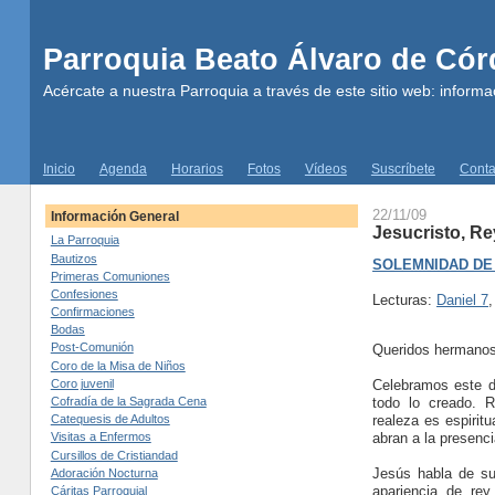
Parroquia Beato Álvaro de Có
Acércate a nuestra Parroquia a través de este sitio web: informac
Inicio
Agenda
Horarios
Fotos
Vídeos
Suscríbete
Conta
22/11/09
Información General
Jesucristo, Re
La Parroquia
Bautizos
SOLEMNIDAD DE
Primeras Comuniones
Confesiones
Lecturas:
Daniel 7
,
Confirmaciones
Bodas
Post-Comunión
Queridos hermanos
Coro de la Misa de Niños
Celebramos este d
Coro juvenil
todo lo creado. R
Cofradía de la Sagrada Cena
realeza es espirit
Catequesis de Adultos
abran a la presenc
Visitas a Enfermos
Cursillos de Cristiandad
Jesús habla de s
Adoración Nocturna
apariencia de re
Cáritas Parroquial