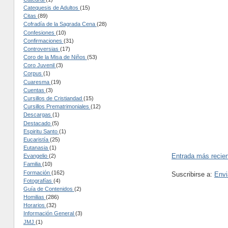
Catequesis de Adultos
(15)
Citas
(89)
Cofradía de la Sagrada Cena
(28)
Confesiones
(10)
Confirmaciones
(31)
Controversias
(17)
Coro de la Misa de Niños
(53)
Coro Juvenil
(3)
Corpus
(1)
Cuaresma
(19)
Cuentas
(3)
Cursillos de Cristiandad
(15)
Cursillos Prematrimoniales
(12)
Descargas
(1)
Destacado
(5)
Espiritu Santo
(1)
Eucaristía
(25)
Eutanasia
(1)
Entrada más recie
Evangelio
(2)
Familia
(10)
Formación
(162)
Suscribirse a:
Envi
Fotografías
(4)
Guía de Contenidos
(2)
Homilias
(286)
Horarios
(32)
Información General
(3)
JMJ
(1)