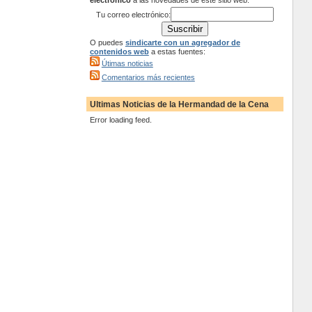
electrónico
a las novedades de este sitio web:
Tu correo electrónico:
O puedes
sindicarte con un agregador de
contenidos web
a estas fuentes:
Útimas noticias
Comentarios más recientes
Ultimas Noticias de la Hermandad de la Cena
Error loading feed.