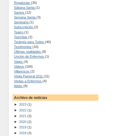
Rogatorias
(35)
Sábana Santa
(1)
Santos
(12)
Semana Santa
(3)
Seminario
(1)
Subscripción
(2)
Teatro
(1)
TeenStar
(2)
Teología para Todos
(40)
Testimonios
(10)
Últimas realidades
(8)
Unción de Enfermos
(1)
Viajes
(4)
Videos
(104)
Villancicos
(2)
Visita Pastoral 2011
(11)
Visitas a Enfermos
(4)
Webs
(8)
Archivo de noticias
►
2023
(1)
►
2022
(1)
►
2021
(3)
►
2020
(2)
►
2019
(1)
►
2018
(3)