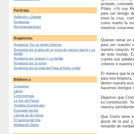
azotado, coronado
Pilato: «
Yo soy Re
Participa
para ser testigo d
Reflexión y Debate
trono la cruz, co
Rogatorias
como manto la man
Recomendaciones
nuestros corazone
Rogatorias
Quieren reinar en 
para ser nuestro 
Rogatoria: Por un amigo enfermo
nuestro corazón. N
Rogatoria por el alma de un joven de nuestro barrio y su
familia
de este mundo. Es
Rogatoria por Joaquín y su familia
cuenta sus palabra
Rogatoria por un joven
criterios e nuestr
Rogatoria por la visita del Papa al Reino Unido
El merece que le p
para esa limpieza,
Biblioteca
dentro nuestra exi
Oraciones
hacernos testigos 
Libros
Controversias
Dejemos que Cristo
La Voz del Pastor
su constitución: “
Homilías Dominicales
nuestra servidumbr
Evangelio del día
Liturgia de las Horas
Que Cristo reine 
El Santoral del Día
gozar de la paz y 
Meditación Diaria
reinando de verdad