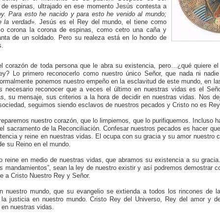
 de espinas, ultrajado en ese momento Jesús contesta a
y. Para esto he nacido y para esto he venido al mundo;
e la verdad
». Jesús es el Rey del mundo, el tiene como
mo corona la corona de espinas, como cetro una caña y
ta de un soldado. Pero su realeza está en lo hondo de
s.
el corazón de toda persona que le abra su existencia, pero…¿qué quiere e
rey? Lo primero reconocerlo como nuestro único Señor, que nada ni nadie
ormalmente ponemos nuestro empeño en la esclavitud de este mundo, en las
 necesario reconocer que a veces el último en nuestras vidas es el Se
s, su mensaje, sus criterios a la hora de decidir en nuestras vidas. Nos de
a sociedad, seguimos siendo esclavos de nuestros pecados y Cristo no es Rey
reparemos nuestro corazón, que lo limpiemos, que lo purifiquemos. Incluso h
 el sacramento de la Reconciliación. Confesar nuestros pecados es hacer que
stencia y reine en nuestras vidas. El ocupa con su gracia y su amor nuestro 
de su Reino en el mundo.
 reine en medio de nuestras vidas, que abramos su existencia a su gracia.
los mandamientos”, sean la ley de nuestro existir y así podremos demostrar c
e a Cristo Nuestro Rey y Señor.
en nuestro mundo, que su evangelio se extienda a todos los rincones de l
la justicia en nuestro mundo. Cristo Rey del Universo, Rey del amor y de
 en nuestras vidas.