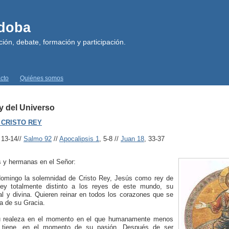
rdoba
ión, debate, formación y participación.
cto
Quiénes somos
y del Universo
 CRISTO REY
 13-14//
Salmo 92
//
Apocalipsis 1
, 5-8 //
Juan 18
, 33-37
 y hermanas en el Señor:
omingo la solemnidad de Cristo Rey, Jesús como rey de
ey totalmente distinto a los reyes de este mundo, su
ual y divina. Quieren reinar en todos los corazones que se
ia de su Gracia.
u realeza en el momento en el que humanamente menos
y tiene, en el momento de su pasión. Después de ser