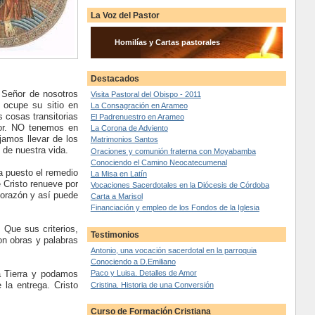
La Voz del Pastor
Homilías y Cartas pastorales
Destacados
l Señor de nosotros
Visita Pastoral del Obispo - 2011
 ocupe su sitio en
La Consagración en Arameo
 cosas transitorias
El Padrenuestro en Arameo
ñor. NO tenemos en
La Corona de Adviento
jamos llevar de los
Matrimonios Santos
 de nuestra vida.
Oraciones y comunión fraterna con Moyabamba
Conociendo el Camino Neocatecumenal
a puesto el remedio
La Misa en Latín
 Cristo renueve por
Vocaciones Sacerdotales en la Diócesis de Córdoba
corazón y así puede
Carta a Marisol
Financiación y empleo de los Fondos de la Iglesia
 Que sus criterios,
Testimonios
on obras y palabras
Antonio, una vocación sacerdotal en la parroquia
Conociendo a D.Emiliano
a Tierra y podamos
Paco y Luisa. Detalles de Amor
 la entrega. Cristo
Cristina. Historia de una Conversión
Curso de Formación Cristiana