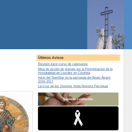
Últimos Avisos
Reunión inicio curso de catequesis
Misa de acción de gracias por la Peregrinacion de la
Hospitalidad de Lourdes en Córdoba
Inicio del TeenStar en la parroquia del Beato Álvaro
2016-2017
La Cruz de los Jóvenes Visita Nuestra Parroquia
Sagrada Comunión