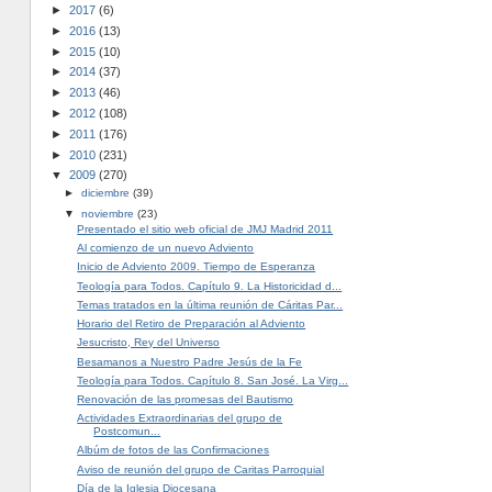
►
2017
(6)
►
2016
(13)
►
2015
(10)
►
2014
(37)
►
2013
(46)
►
2012
(108)
►
2011
(176)
►
2010
(231)
▼
2009
(270)
►
diciembre
(39)
▼
noviembre
(23)
Presentado el sitio web oficial de JMJ Madrid 2011
Al comienzo de un nuevo Adviento
Inicio de Adviento 2009. Tiempo de Esperanza
Teología para Todos. Capítulo 9. La Historicidad d...
Temas tratados en la última reunión de Cáritas Par...
Horario del Retiro de Preparación al Adviento
Jesucristo, Rey del Universo
Besamanos a Nuestro Padre Jesús de la Fe
Teología para Todos. Capítulo 8. San José. La Virg...
Renovación de las promesas del Bautismo
Actividades Extraordinarias del grupo de
Postcomun...
Albúm de fotos de las Confirmaciones
Aviso de reunión del grupo de Caritas Parroquial
Día de la Iglesia Diocesana