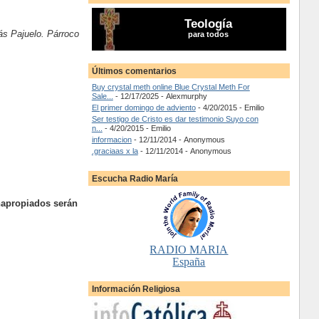
Teología
s Pajuelo. Párroco
para todos
Últimos comentarios
Buy crystal meth online Blue Crystal Meth For
Sale...
- 12/17/2025
- Alexmurphy
El primer domingo de adviento
- 4/20/2015
- Emilio
Ser testigo de Cristo es dar testimonio Suyo con
n...
- 4/20/2015
- Emilio
informacion
- 12/11/2014
- Anonymous
.graciaas x la
- 12/11/2014
- Anonymous
Escucha Radio María
napropiados serán
RADIO MARIA
España
Información Religiosa