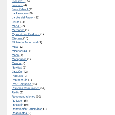
JMJ 2011
(35)
Jóvenes
(4)
Juan Pablo II
(11)
La Parroquia
(89)
La Voz del Pastor
(31)
Libros
(11)
María
(22)
Mercadillo
(1)
Migas de los Pastores
(1)
Milagros
(13)
Ministerio Sacerdotal
(2)
Misa
(12)
Misericordia
(1)
Moda
(1)
Monaguillos
(1)
Música
(2)
Navidad
(1)
Oración
(42)
Peliculas
(2)
Pentecostés
(1)
Post-Comunión
(16)
Primeras Comuniones
(54)
Radio
(2)
Recomendaciones
(30)
Reflexion
(5)
Reflexión
(98)
Renovación Carismática
(1)
Respuestas
(2)