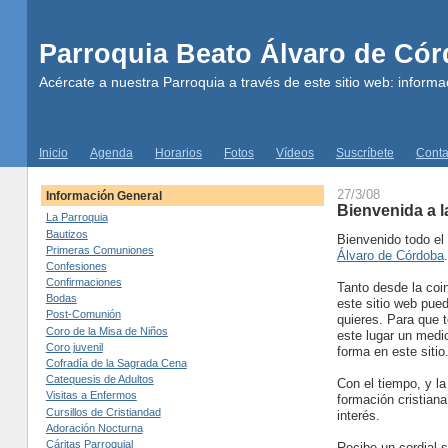
Parroquia Beato Álvaro de Có
Acércate a nuestra Parroquia a través de este sitio web: informac
Inicio
Agenda
Horarios
Fotos
Vídeos
Suscríbete
Conta
27/3/08
Información General
Bienvenida a 
La Parroquia
Bautizos
Bienvenido todo el
Primeras Comuniones
Álvaro de Córdoba
Confesiones
Confirmaciones
Tanto desde la coin
Bodas
este sitio web pued
Post-Comunión
quieres. Para que t
Coro de la Misa de Niños
este lugar un med
Coro juvenil
forma en este sitio
Cofradía de la Sagrada Cena
Catequesis de Adultos
Con el tiempo, y la
Visitas a Enfermos
formación cristian
Cursillos de Cristiandad
interés.
Adoración Nocturna
Cáritas Parroquial
Recibe un cordial s