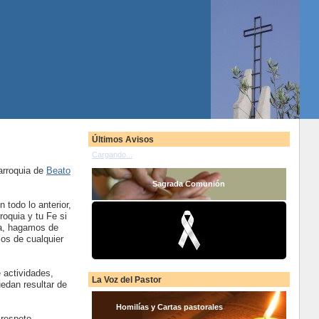
Últimos Avisos
Cargando...
arroquia de
Beato
Sagrada Comunión
 todo lo anterior,
roquia y tu Fe si
iva, hagamos de
os de cualquier
 actividades,
La Voz del Pastor
edan resultar de
Homilías y Cartas pastorales
 respeto.