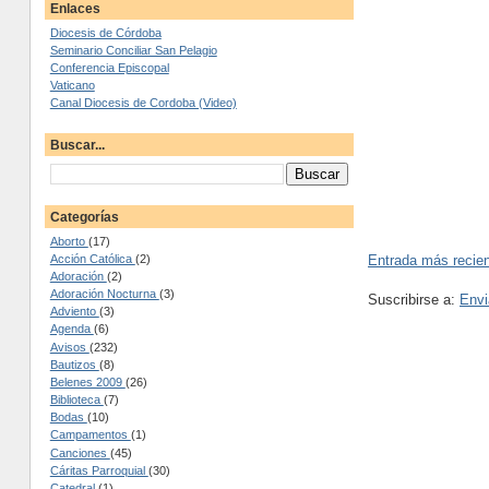
Enlaces
Diocesis de Córdoba
Seminario Conciliar San Pelagio
Conferencia Episcopal
Vaticano
Canal Diocesis de Cordoba (Video)
Buscar...
Categorías
Aborto
(17)
Acción Católica
(2)
Entrada más recie
Adoración
(2)
Adoración Nocturna
(3)
Suscribirse a:
Envi
Adviento
(3)
Agenda
(6)
Avisos
(232)
Bautizos
(8)
Belenes 2009
(26)
Biblioteca
(7)
Bodas
(10)
Campamentos
(1)
Canciones
(45)
Cáritas Parroquial
(30)
Catedral
(1)