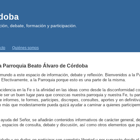
rdoba
ión, debate, formación y participación.
cto
Quiénes somos
la Parroquia Beato Álvaro de Córdoba
 mundo a este espacio de información, debate y reflexión. Bienvenidos a la P
. Efectivamente, a la Parroquia porque esto es una parte de la misma.
cidencia en la Fe o la afinidad en las ideas como desde la disconformidad con
e ser un buen lugar para que conozcas nuestra parroquia y nuestra Fe, tu par
e informes, te formes, participes, discrepes, consultes, aportes y en definit
io más que modestamente pueda quizá ayudar a caminar a quienes participem
.
 ayuda del Señor, se añadirán contenidos informativos de carácter general, de
a, espacios de consulta, debate y discusión, así como otros elementos que pu
aludo y no dudes en participar con completa libertad y por supuesto desde el