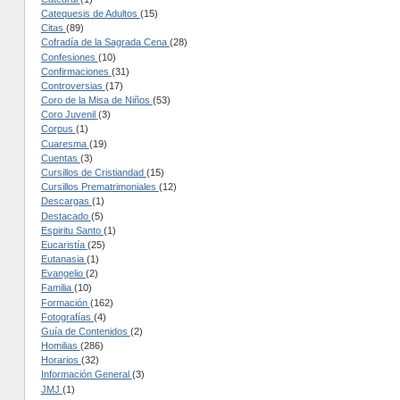
Catequesis de Adultos
(15)
Citas
(89)
Cofradía de la Sagrada Cena
(28)
Confesiones
(10)
Confirmaciones
(31)
Controversias
(17)
Coro de la Misa de Niños
(53)
Coro Juvenil
(3)
Corpus
(1)
Cuaresma
(19)
Cuentas
(3)
Cursillos de Cristiandad
(15)
Cursillos Prematrimoniales
(12)
Descargas
(1)
Destacado
(5)
Espiritu Santo
(1)
Eucaristía
(25)
Eutanasia
(1)
Evangelio
(2)
Familia
(10)
Formación
(162)
Fotografías
(4)
Guía de Contenidos
(2)
Homilias
(286)
Horarios
(32)
Información General
(3)
JMJ
(1)