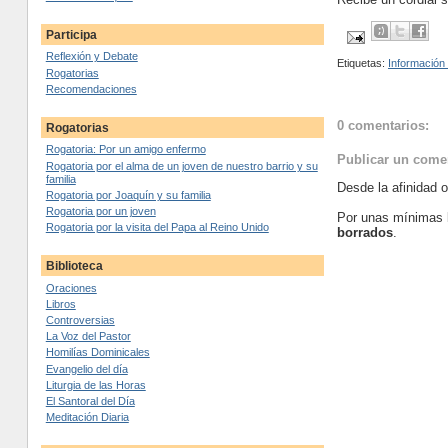
Participa
Reflexión y Debate
Etiquetas:
Información
Rogatorias
Recomendaciones
0 comentarios:
Rogatorias
Rogatoria: Por un amigo enfermo
Publicar un come
Rogatoria por el alma de un joven de nuestro barrio y su
familia
Desde la afinidad 
Rogatoria por Joaquín y su familia
Rogatoria por un joven
Por unas mínimas 
Rogatoria por la visita del Papa al Reino Unido
borrados
.
Biblioteca
Oraciones
Libros
Controversias
La Voz del Pastor
Homilías Dominicales
Evangelio del día
Liturgia de las Horas
El Santoral del Día
Meditación Diaria