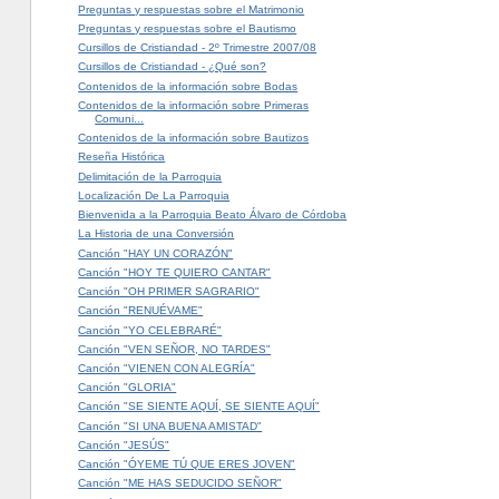
Preguntas y respuestas sobre el Matrimonio
Preguntas y respuestas sobre el Bautismo
Cursillos de Cristiandad - 2º Trimestre 2007/08
Cursillos de Cristiandad - ¿Qué son?
Contenidos de la información sobre Bodas
Contenidos de la información sobre Primeras
Comuni...
Contenidos de la información sobre Bautizos
Reseña Histórica
Delimitación de la Parroquia
Localización De La Parroquia
Bienvenida a la Parroquia Beato Álvaro de Córdoba
La Historia de una Conversión
Canción "HAY UN CORAZÓN"
Canción "HOY TE QUIERO CANTAR"
Canción "OH PRIMER SAGRARIO"
Canción "RENUÉVAME"
Canción "YO CELEBRARÉ"
Canción "VEN SEÑOR, NO TARDES"
Canción "VIENEN CON ALEGRÍA"
Canción "GLORIA"
Canción "SE SIENTE AQUÍ, SE SIENTE AQUÍ"
Canción "SI UNA BUENA AMISTAD"
Canción "JESÚS"
Canción "ÓYEME TÚ QUE ERES JOVEN"
Canción "ME HAS SEDUCIDO SEÑOR"