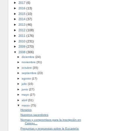
►
2017
(6)
►
2016
(13)
►
2015
(10)
►
2014
(37)
►
2013
(46)
►
2012
(108)
►
2011
(176)
►
2010
(231)
►
2009
(270)
▼
2008
(306)
►
diciembre
(24)
►
noviembre
(31)
►
octubre
(35)
►
septiembre
(23)
►
agosto
(17)
►
julio
(16)
►
junio
(27)
►
mayo
(27)
►
abril
(31)
▼
marzo
(75)
Horarios
Nuestros sacerdotes
Normas y compromisos para la inscripción en
Catequ...
Preguntas y respuestas sobre la Eucaristía