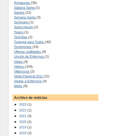
Rogatorias
(35)
Sábana Santa
(1)
Santos
(12)
Semana Santa
(3)
Seminario
(1)
Subscripción
(2)
Teatro
(1)
TeenStar
(2)
Teología para Todos
(40)
Testimonios
(10)
Últimas realidades
(8)
Unción de Enfermos
(1)
Viajes
(4)
Videos
(104)
Villancicos
(2)
Visita Pastoral 2011
(11)
Visitas a Enfermos
(4)
Webs
(8)
Archivo de noticias
►
2023
(1)
►
2022
(1)
►
2021
(3)
►
2020
(2)
►
2019
(1)
►
2018
(3)