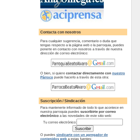
Contacta con nosotros
Para cualquier sugerencia, comentario o duda que
tengas respecto a la página web o la parroquia, puedes
ponerte en contacto con nosotros a través de nuestra
dirección de correo electrónico:
O bien, si quiere
contactar
directamente con
nuestro
Párroco
puede hacerlo a través de esta otra:
Suscripción / Sindicación
Para mantenerte informado de todo lo que acontece en
nuestra parroquia puedes
suscribirte por correo
electrónico
a las novedades de este sitio web:
Tu correo electrónico:
O puedes
sindicarte con un agregador de
contenidos web
a estas fuentes: