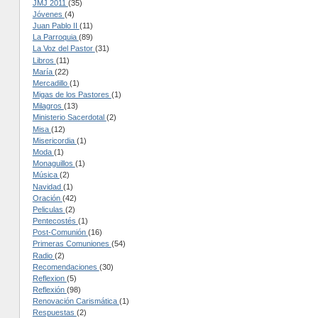
JMJ 2011
(35)
Jóvenes
(4)
Juan Pablo II
(11)
La Parroquia
(89)
La Voz del Pastor
(31)
Libros
(11)
María
(22)
Mercadillo
(1)
Migas de los Pastores
(1)
Milagros
(13)
Ministerio Sacerdotal
(2)
Misa
(12)
Misericordia
(1)
Moda
(1)
Monaguillos
(1)
Música
(2)
Navidad
(1)
Oración
(42)
Peliculas
(2)
Pentecostés
(1)
Post-Comunión
(16)
Primeras Comuniones
(54)
Radio
(2)
Recomendaciones
(30)
Reflexion
(5)
Reflexión
(98)
Renovación Carismática
(1)
Respuestas
(2)