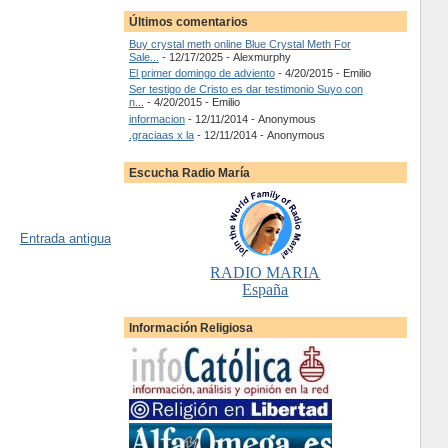
Últimos comentarios
Buy crystal meth online Blue Crystal Meth For
Sale...
- 12/17/2025
- Alexmurphy
El primer domingo de adviento
- 4/20/2015
- Emilio
Ser testigo de Cristo es dar testimonio Suyo con
n...
- 4/20/2015
- Emilio
informacion
- 12/11/2014
- Anonymous
.graciaas x la
- 12/11/2014
- Anonymous
Escucha Radio María
Entrada antigua
RADIO MARIA
España
Información Religiosa