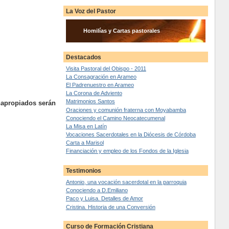
La Voz del Pastor
Homilías y Cartas pastorales
Destacados
Visita Pastoral del Obispo - 2011
La Consagración en Arameo
El Padrenuestro en Arameo
La Corona de Adviento
Matrimonios Santos
napropiados serán
Oraciones y comunión fraterna con Moyabamba
Conociendo el Camino Neocatecumenal
La Misa en Latín
Vocaciones Sacerdotales en la Diócesis de Córdoba
Carta a Marisol
Financiación y empleo de los Fondos de la Iglesia
Testimonios
Antonio, una vocación sacerdotal en la parroquia
Conociendo a D.Emiliano
Paco y Luisa. Detalles de Amor
Cristina. Historia de una Conversión
Curso de Formación Cristiana