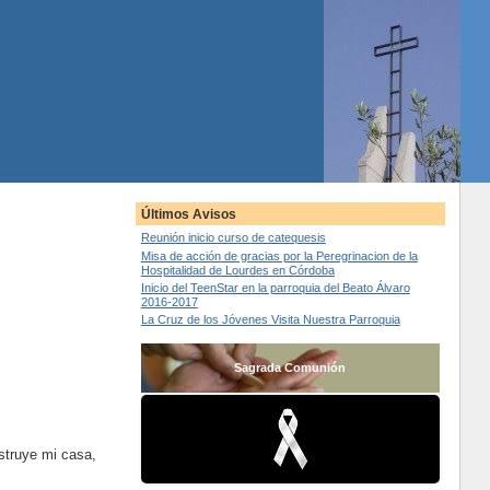
Últimos Avisos
Reunión inicio curso de catequesis
Misa de acción de gracias por la Peregrinacion de la
Hospitalidad de Lourdes en Córdoba
Inicio del TeenStar en la parroquia del Beato Álvaro
2016-2017
La Cruz de los Jóvenes Visita Nuestra Parroquia
Sagrada Comunión
struye mi casa,