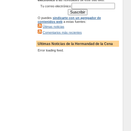
electrónico
a las novedades de este sitio web:
Tu correo electrónico:
O puedes
sindicarte con un agregador de
contenidos web
a estas fuentes:
Útimas noticias
Comentarios más recientes
Ultimas Noticias de la Hermandad de la Cena
Error loading feed.