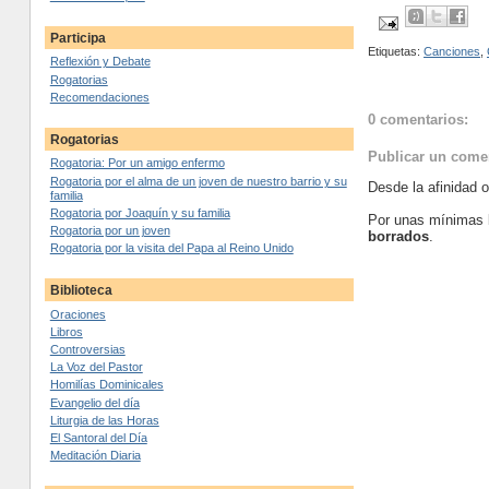
Participa
Etiquetas:
Canciones
,
Reflexión y Debate
Rogatorias
Recomendaciones
0 comentarios:
Rogatorias
Publicar un come
Rogatoria: Por un amigo enfermo
Rogatoria por el alma de un joven de nuestro barrio y su
Desde la afinidad 
familia
Rogatoria por Joaquín y su familia
Por unas mínimas 
Rogatoria por un joven
borrados
.
Rogatoria por la visita del Papa al Reino Unido
Biblioteca
Oraciones
Libros
Controversias
La Voz del Pastor
Homilías Dominicales
Evangelio del día
Liturgia de las Horas
El Santoral del Día
Meditación Diaria