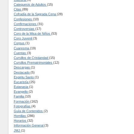
Catequesis de Adultos
(15)
Citas
(89)
Cofradía de la Sagrada Cena
(28)
Confesiones
(10)
Confirmaciones
(31)
Controversias
(17)
Coro de la Misa de Niños
(53)
Coro Juvenil
(3)
Corpus
(1)
Cuaresma
(19)
Cuentas
(3)
Cursillos de Cristiandad
(15)
Cursillos Prematrimoniales
(12)
Descargas
(1)
Destacado
(5)
Espiritu Santo
(1)
Eucaristía
(25)
Eutanasia
(1)
Evangelio
(2)
Familia
(10)
Formación
(162)
Fotografías
(4)
Guía de Contenidos
(2)
Homilias
(286)
Horarios
(32)
Información General
(3)
JMJ
(1)