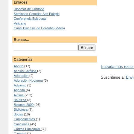
Enlaces
Diocesis de Córdoba
Seminario Conciliar San Pelagio
Conferencia Episcopal
Vaticano
Canal Diocesis de Cordoba (Video)
Buscar...
Categorías
Aborto
(17)
Entrada más recie
Acción Católica
(2)
Adoración
(2)
Suscribirse a:
Envi
Adoración Nocturna
(3)
Adviento
(3)
Agenda
(6)
Avisos
(232)
Bautizos
(8)
Belenes 2009
(26)
Biblioteca
(7)
Bodas
(10)
Campamentos
(1)
Canciones
(45)
Cáritas Parroquial
(30)
Catedral
(1)