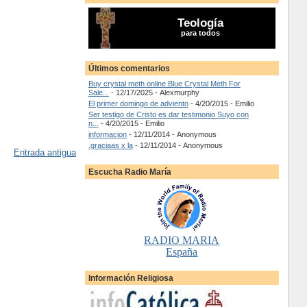
Teología
para todos
Últimos comentarios
Buy crystal meth online Blue Crystal Meth For
Sale...
- 12/17/2025
- Alexmurphy
El primer domingo de adviento
- 4/20/2015
- Emilio
Ser testigo de Cristo es dar testimonio Suyo con
n...
- 4/20/2015
- Emilio
informacion
- 12/11/2014
- Anonymous
.graciaas x la
- 12/11/2014
- Anonymous
Entrada antigua
Escucha Radio María
RADIO MARIA
España
Información Religiosa