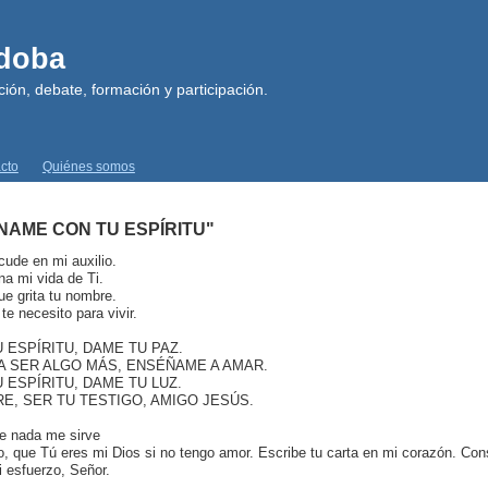
rdoba
ión, debate, formación y participación.
cto
Quiénes somos
ÉNAME CON TU ESPÍRITU"
cude en mi auxilio.
na mi vida de Ti.
e grita tu nombre.
te necesito para vivir.
 ESPÍRITU, DAME TU PAZ.
A A SER ALGO MÁS, ENSÉÑAME A AMAR.
 ESPÍRITU, DAME TU LUZ.
RE, SER TU TESTIGO, AMIGO JESÚS.
e nada me sirve
eo, que Tú eres mi Dios si no tengo amor. Escribe tu carta en mi corazón. Con
i esfuerzo, Señor.