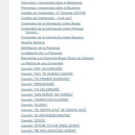
Preguntas y respuestas sobre el Matrimonio
Preguntas y respuestas sobre el Bautismo
Cursillos de Cristiandad - 2º Trimestre 2007/08
Cursillos de Cristiandad - ¿Qué son?
Contenidos de la información sobre Bodas
Contenidos de la información sobre Primeras
Comuni...
Contenidos de la información sobre Bautizos
Reseña Histórica
Delimitación de la Parroquia
Localización De La Parroquia
Bienvenida a la Parroquia Beato Álvaro de Córdoba
La Historia de una Conversión
Canción "HAY UN CORAZÓN"
Canción "HOY TE QUIERO CANTAR"
Canción "OH PRIMER SAGRARIO"
Canción "RENUÉVAME"
Canción "YO CELEBRARÉ"
Canción "VEN SEÑOR, NO TARDES"
Canción "VIENEN CON ALEGRÍA"
Canción "GLORIA"
Canción "SE SIENTE AQUÍ, SE SIENTE AQUÍ"
Canción "SI UNA BUENA AMISTAD"
Canción "JESÚS"
Canción "ÓYEME TÚ QUE ERES JOVEN"
Canción "ME HAS SEDUCIDO SEÑOR"