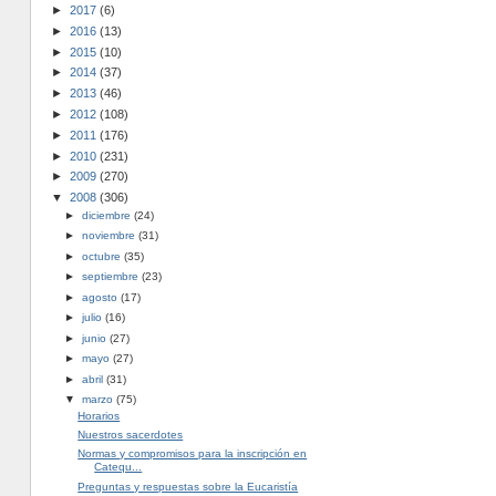
►
2017
(6)
►
2016
(13)
►
2015
(10)
►
2014
(37)
►
2013
(46)
►
2012
(108)
►
2011
(176)
►
2010
(231)
►
2009
(270)
▼
2008
(306)
►
diciembre
(24)
►
noviembre
(31)
►
octubre
(35)
►
septiembre
(23)
►
agosto
(17)
►
julio
(16)
►
junio
(27)
►
mayo
(27)
►
abril
(31)
▼
marzo
(75)
Horarios
Nuestros sacerdotes
Normas y compromisos para la inscripción en
Catequ...
Preguntas y respuestas sobre la Eucaristía