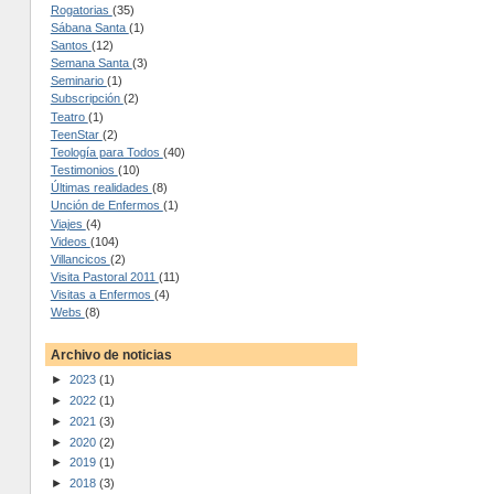
Rogatorias
(35)
Sábana Santa
(1)
Santos
(12)
Semana Santa
(3)
Seminario
(1)
Subscripción
(2)
Teatro
(1)
TeenStar
(2)
Teología para Todos
(40)
Testimonios
(10)
Últimas realidades
(8)
Unción de Enfermos
(1)
Viajes
(4)
Videos
(104)
Villancicos
(2)
Visita Pastoral 2011
(11)
Visitas a Enfermos
(4)
Webs
(8)
Archivo de noticias
►
2023
(1)
►
2022
(1)
►
2021
(3)
►
2020
(2)
►
2019
(1)
►
2018
(3)