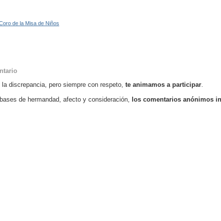
Coro de la Misa de Niños
ntario
o la discrepancia, pero siempre con respeto,
te animamos a participar
.
bases de hermandad, afecto y consideración,
los comentarios anónimos i