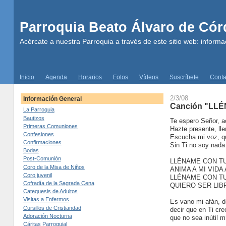
Parroquia Beato Álvaro de Có
Acércate a nuestra Parroquia a través de este sitio web: informac
Inicio
Agenda
Horarios
Fotos
Vídeos
Suscríbete
Conta
2/3/08
Información General
Canción "LL
La Parroquia
Bautizos
Te espero Señor, a
Primeras Comuniones
Hazte presente, lle
Confesiones
Escucha mi voz, qu
Confirmaciones
Sin Ti no soy nada 
Bodas
Post-Comunión
LLÉNAME CON TU
Coro de la Misa de Niños
ANIMA A MI VID
Coro juvenil
LLÉNAME CON TU
Cofradía de la Sagrada Cena
QUIERO SER LIB
Catequesis de Adultos
Visitas a Enfermos
Es vano mi afán, d
Cursillos de Cristiandad
decir que en Ti cr
Adoración Nocturna
que no sea inútil m
Cáritas Parroquial