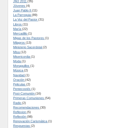
JMJ 2011
(35)
Jóvenes
(4)
Juan Pablo II
(11)
La Parroquia
(89)
La Voz del Pastor
(31)
Libros
(11)
María
(22)
Mercadillo
(1)
Migas de los Pastores
(1)
Milagros
(13)
Ministerio Sacerdotal
(2)
Misa
(12)
Misericordia
(1)
Moda
(1)
Monaguillos
(1)
Música
(2)
Navidad
(1)
Oración
(42)
Peliculas
(2)
Pentecostés
(1)
Post-Comunión
(16)
Primeras Comuniones
(54)
Radio
(2)
Recomendaciones
(30)
Reflexion
(5)
Reflexión
(98)
Renovación Carismática
(1)
Respuestas
(2)