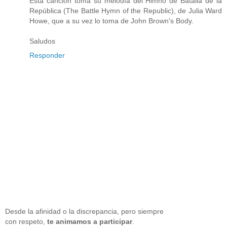
Esta canción toma su melodía del Himno de Batalla de la
República (The Battle Hymn of the Republic), de Julia Ward
Howe, que a su vez lo toma de John Brown's Body.
Saludos
Responder
Desde la afinidad o la discrepancia, pero siempre
con respeto,
te animamos a participar
.