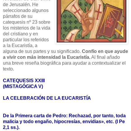
de Jerusalén. He
seleccionado algunos
párrafos de su
catequesis nº 23 sobre
los misterios de la vida
del cristiano y en
particular los referidos
a la Eucaristía, a
alguna de sus partes y su significado.
Confío en que ayude
a vivir con más intensidad la Eucaristía.
Al final añado
una breve reseña biográfica para ayudar a contextualizar el
texto.
CATEQUESIS XXIII
(MISTAGÓGICA V)
LA CELEBRACIÓN DE LA EUCARISTÍA
De la Primera carta de Pedro: Rechazad, por tanto, toda
malicia y todo engaño, hipocresías, envidias», etc. (I Pe
2,1 ss.).