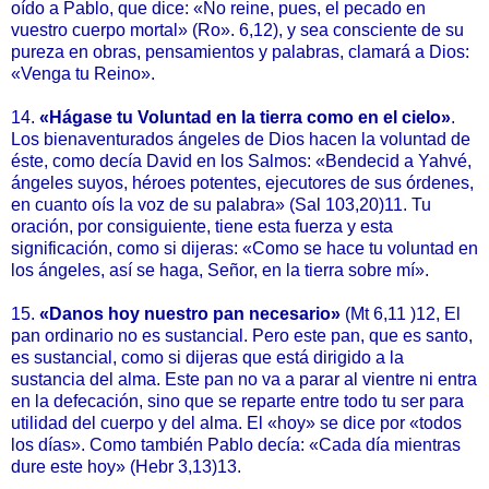
oído a Pablo, que dice: «No reine, pues, el pecado en
vuestro cuerpo mortal» (Ro». 6,12), y sea consciente de su
pureza en obras, pensamientos y palabras, clamará a Dios:
«Venga tu Reino».
14.
«Hágase tu Voluntad en la tierra como en el cielo»
.
Los bienaventurados ángeles de Dios hacen la voluntad de
éste, como decía David en los Salmos: «Bendecid a Yahvé,
ángeles suyos, héroes potentes, ejecutores de sus órdenes,
en cuanto oís la voz de su palabra» (Sal 103,20)11. Tu
oración, por consiguiente, tiene esta fuerza y esta
significación, como si dijeras: «Como se hace tu voluntad en
los ángeles, así se haga, Señor, en la tierra sobre mí».
15.
«Danos hoy nuestro pan necesario»
(Mt 6,11 )12, El
pan ordinario no es sustancial. Pero este pan, que es santo,
es sustancial, como si dijeras que está dirigido a la
sustancia del alma. Este pan no va a parar al vientre ni entra
en la defecación, sino que se reparte entre todo tu ser para
utilidad del cuerpo y del alma. El «hoy» se dice por «todos
los días». Como también Pablo decía: «Cada día mientras
dure este hoy» (Hebr 3,13)13.