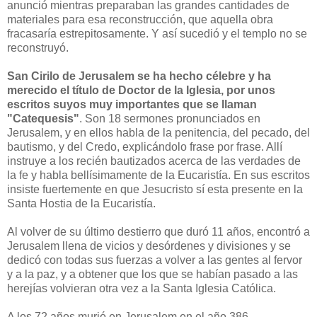
anunció mientras preparaban las grandes cantidades de
materiales para esa reconstrucción, que aquella obra
fracasaría estrepitosamente. Y así sucedió y el templo no se
reconstruyó.
San Cirilo de Jerusalem se ha hecho célebre y ha
merecido el título de Doctor de la Iglesia, por unos
escritos suyos muy importantes que se llaman
"Catequesis"
. Son 18 sermones pronunciados en
Jerusalem, y en ellos habla de la penitencia, del pecado, del
bautismo, y del Credo, explicándolo frase por frase. Allí
instruye a los recién bautizados acerca de las verdades de
la fe y habla bellísimamente de la Eucaristía.
En sus escritos
insiste fuertemente en que Jesucristo sí esta presente en la
Santa Hostia de la Eucaristía.
Al volver de su último destierro que duró 11 años, encontró a
Jerusalem llena de vicios y desórdenes y divisiones y se
dedicó con todas sus fuerzas a volver a las gentes al fervor
y a la paz, y a obtener que los que se habían pasado a las
herejías volvieran otra vez a la Santa Iglesia Católica.
A los 72 años murió en Jerusalem en el año 386.