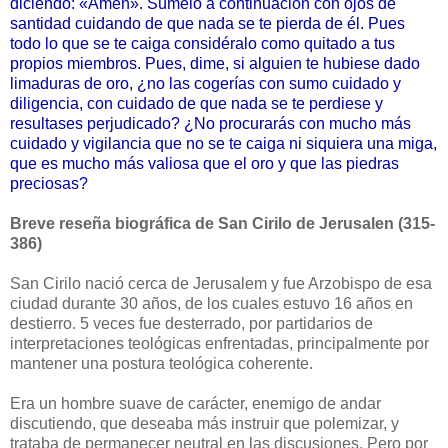
diciendo: «Amén». Súmelo a continuación con ojos de
santidad cuidando de que nada se te pierda de él. Pues
todo lo que se te caiga considéralo como quitado a tus
propios miembros. Pues, dime, si alguien te hubiese dado
limaduras de oro, ¿no las cogerías con sumo cuidado y
diligencia, con cuidado de que nada se te perdiese y
resultases perjudicado? ¿No procurarás con mucho más
cuidado y vigilancia que no se te caiga ni siquiera una miga,
que es mucho más valiosa que el oro y que las piedras
preciosas?
Breve reseña biográfica de San Cirilo de Jerusalen (315-
386)
San Cirilo nació cerca de Jerusalem y fue Arzobispo de esa
ciudad durante 30 años, de los cuales estuvo 16 años en
destierro. 5 veces fue desterrado, por partidarios de
interpretaciones teológicas enfrentadas, principalmente por
mantener una postura teológica coherente.
Era un hombre suave de carácter, enemigo de andar
discutiendo, que deseaba más instruir que polemizar, y
trataba de permanecer neutral en las discusiones. Pero por