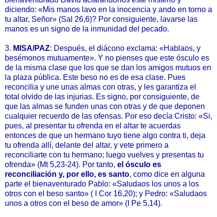
diciendo: «Mis manos lavo en la inocencia y ando en torno a
tu altar, Señor» (Sal 26,6)? Por consiguiente, lavarse las
manos es un signo de la inmunidad del pecado.
3.
MISA/PAZ
: Después, el diácono exclama: «Hablaos, y
besémonos mutuamente». Y no pienses que este ósculo es
de la misma clase que los que se dan los amigos mutuos en
la plaza pública. Este beso no es de esa clase. Pues
reconcilia y une unas almas con otras, y les garantiza el
total olvido de las injurias. Es signo, por consiguiente, de
que las almas se funden unas con otras y de que deponen
cualquier recuerdo de las ofensas. Por eso decía Cristo: «Si,
pues, al presentar tu ofrenda en el altar te acuerdas
entonces de que un hermano tuyo tiene algo contra ti, deja
tu ofrenda allí, delante del altar, y vete primero a
reconciliarte con tu hermano; luego vuelves y presentas tu
ofrenda» (Mt 5,23-24). Por tanto,
el ósculo es
reconciliación y, por ello, es santo
, como dice en alguna
parte el bienaventurado Pablo: «Saludaos los unos a los
otros con el beso santo» ( I Cor 16,20); y Pedro: «Saludaos
unos a otros con el beso de amor» (I Pe 5,14).