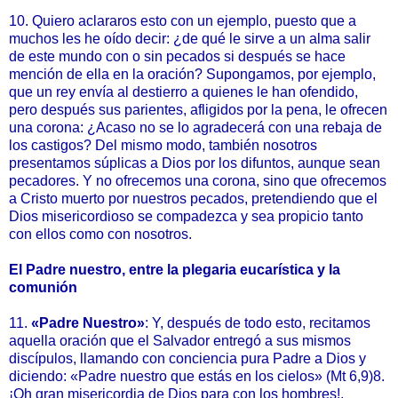
10. Quiero aclararos esto con un ejemplo, puesto que a
muchos les he oído decir: ¿de qué le sirve a un alma salir
de este mundo con o sin pecados si después se hace
mención de ella en la oración? Supongamos, por ejemplo,
que un rey envía al destierro a quienes le han ofendido,
pero después sus parientes, afligidos por la pena, le ofrecen
una corona: ¿Acaso no se lo agradecerá con una rebaja de
los castigos? Del mismo modo, también nosotros
presentamos súplicas a Dios por los difuntos, aunque sean
pecadores. Y no ofrecemos una corona, sino que ofrecemos
a Cristo muerto por nuestros pecados, pretendiendo que el
Dios misericordioso se compadezca y sea propicio tanto
con ellos como con nosotros.
El Padre nuestro, entre la plegaria eucarística y la
comunión
11.
«
Padre Nuestro
»
: Y, después de todo esto, recitamos
aquella oración que el Salvador entregó a sus mismos
discípulos, llamando con conciencia pura Padre a Dios y
diciendo: «Padre nuestro que estás en los cielos» (Mt 6,9)8.
¡Oh gran misericordia de Dios para con los hombres!,