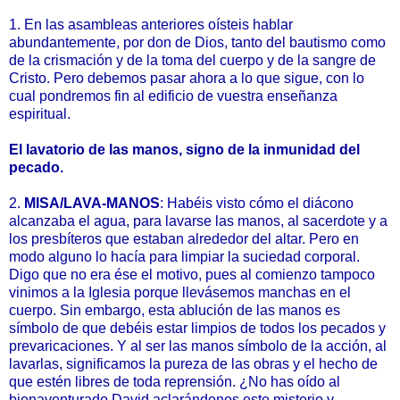
1. En las asambleas anteriores oísteis hablar
abundantemente, por don de Dios, tanto del bautismo como
de la crismación y de la toma del cuerpo y de la sangre de
Cristo. Pero debemos pasar ahora a lo que sigue, con lo
cual pondremos fin al edificio de vuestra enseñanza
espiritual.
El lavatorio de las manos, signo de la inmunidad del
pecado.
2.
MISA/LAVA-MANOS
: Habéis visto cómo el diácono
alcanzaba el agua, para lavarse las manos, al sacerdote y a
los presbíteros que estaban alrededor del altar. Pero en
modo alguno lo hacía para limpiar la suciedad corporal.
Digo que no era ése el motivo, pues al comienzo tampoco
vinimos a la Iglesia porque llevásemos manchas en el
cuerpo. Sin embargo, esta ablución de las manos es
símbolo de que debéis estar limpios de todos los pecados y
prevaricaciones. Y al ser las manos símbolo de la acción, al
lavarlas, significamos la pureza de las obras y el hecho de
que estén libres de toda reprensión. ¿No has oído al
bienaventurado David aclarándonos este misterio y