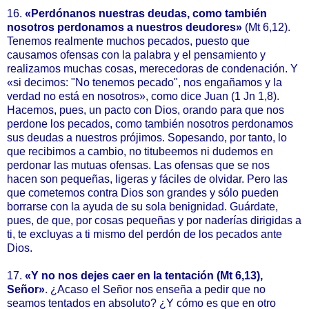
16.
«Perdónanos nuestras deudas, como también
nosotros perdonamos a nuestros deudores»
(Mt 6,12).
Tenemos realmente muchos pecados, puesto que
causamos ofensas con la palabra y el pensamiento y
realizamos muchas cosas, merecedoras de condenación. Y
«si decimos: "No tenemos pecado", nos engañamos y la
verdad no está en nosotros», como dice Juan (1 Jn 1,8).
Hacemos, pues, un pacto con Dios, orando para que nos
perdone los pecados, como también nosotros perdonamos
sus deudas a nuestros prójimos. Sopesando, por tanto, lo
que recibimos a cambio, no titubeemos ni dudemos en
perdonar las mutuas ofensas. Las ofensas que se nos
hacen son pequeñas, ligeras y fáciles de olvidar. Pero las
que cometemos contra Dios son grandes y sólo pueden
borrarse con la ayuda de su sola benignidad. Guárdate,
pues, de que, por cosas pequeñas y por naderías dirigidas a
ti, te excluyas a ti mismo del perdón de los pecados ante
Dios.
17.
«Y no nos dejes caer en la tentación (Mt 6,13),
Señor»
. ¿Acaso el Señor nos enseña a pedir que no
seamos tentados en absoluto? ¿Y cómo es que en otro