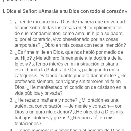
I. Dice el Señor: «Amarás a tu Dios con todo el corazón»
¿Tiende mi corazón a Dios de manera que en verdad
lo ame sobre todas las cosas en el cumplimiento fiel
de sus mandamientos, como ama un hijo a su padre,
o, por el contrario, vivo obsesionado por las cosas
temporales? ¿Obro en mis cosas con recta intención?
¿Es firme mi fe en Dios, que nos habló por medio de
su Hijo? ¿Me adhiero firmemente a la doctrina de la
Iglesia? ¿Tengo interés en mi instrucción cristiana
escuchando la Palabra de Dios, participando en la
catequesis, evitando cuanto pudiera dañar mi fe? ¿He
profesado siempre, con vigor y sin temores mi fe en
Dios. ¿He manifestado mi condición de cristiano en la
vida pública y privada?
¿He rezado mañana y noche? ¿Mi oración es una
auténtica conversación —de mente y corazón— con
Dios o un puro rito exterior? ¿He ofrecido a Dios mis
trabajos, dolores y gozos? ¿Recurro a él en mis
tentaciones?
¿Tengo reverencia y amor hacia el nombre de Dios o