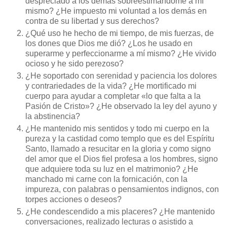
despreciado a los demás sobreestimándome a mí
mismo? ¿He impuesto mi voluntad a los demás en
contra de su libertad y sus derechos?
¿Qué uso he hecho de mi tiempo, de mis fuerzas, de
los dones que Dios me dió? ¿Los he usado en
superarme y perfeccionarme a mí mismo? ¿He vivido
ocioso y he sido perezoso?
¿He soportado con serenidad y paciencia los dolores
y contrariedades de la vida? ¿He mortificado mi
cuerpo para ayudar a completar «lo que falta a la
Pasión de Cristo»? ¿He observado la ley del ayuno y
la abstinencia?
¿He mantenido mis sentidos y todo mi cuerpo en la
pureza y la castidad como templo que es del Espíritu
Santo, llamado a resucitar en la gloria y como signo
del amor que el Dios fiel profesa a los hombres, signo
que adquiere toda su luz en el matrimonio? ¿He
manchado mi carne con la fornicación, con la
impureza, con palabras o pensamientos indignos, con
torpes acciones o deseos?
¿He condescendido a mis placeres? ¿He mantenido
conversaciones, realizado lecturas o asistido a