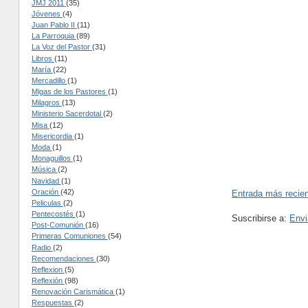
JMJ 2011
(35)
Jóvenes
(4)
Juan Pablo II
(11)
La Parroquia
(89)
La Voz del Pastor
(31)
Libros
(11)
María
(22)
Mercadillo
(1)
Migas de los Pastores
(1)
Milagros
(13)
Ministerio Sacerdotal
(2)
Misa
(12)
Misericordia
(1)
Moda
(1)
Monaguillos
(1)
Música
(2)
Navidad
(1)
Oración
(42)
Entrada más recie
Peliculas
(2)
Pentecostés
(1)
Suscribirse a:
Envi
Post-Comunión
(16)
Primeras Comuniones
(54)
Radio
(2)
Recomendaciones
(30)
Reflexion
(5)
Reflexión
(98)
Renovación Carismática
(1)
Respuestas
(2)