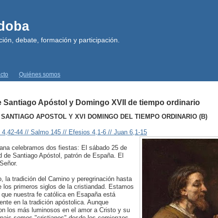
rdoba
ión, debate, formación y participación.
cto
Quiénes somos
 Santiago Apóstol y Domingo XVII de tiempo ordinario
SANTIAGO APOSTOL Y XVI DOMINGO DEL TIEMPO ORDINARIO (B)
4,42-44 // Salmo 145 // Efesios 4,1-6 // Juan 6,1-15
ana celebramos dos fiestas: El sábado 25 de
ad de Santiago Apóstol, patrón de España. El
 Señor.
, la tradición del Camino y peregrinación hasta
e los primeros siglos de la cristiandad. Estamos
 que nuestra fe católica en Esapaña está
ente en la tradición apóstolica. Aunque
on los más luminosos en el amor a Cristo y su
o pais somos "cristianos" desde los comienzos