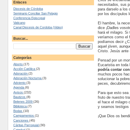
Enlaces
necesitados, sus 
para darselo a lo
Diocesis de Córdoba
por los discípulos 
Seminario Conciliar San Pelagio
Conferencia Episcopal
El hambre, la neces
Vaticano
dice ¡Dadles vosot
Canal Diocesis de Cordoba (Video)
hará el milagro. S
veríamos como el f
Buscar...
podíamos decir ¿C
aquel jóven, aunque
Cristo. Jesús ante 
Categorías
Pensad por un mome
Aborto
(17)
Eucaristia en toda
Acción Católica
(2)
podría contar con
Adoración
(2)
muchos pocos hace
Adoración Nocturna
(3)
solucionar la pobr
Adviento
(3)
peces, decubrirem
Agenda
(6)
Para que esto sea 
Avisos
(232)
fruto de nuestro t
Bautizos
(8)
el hace el milagro
Belenes 2009
(26)
y seamos testigos 
Biblioteca
(7)
Bodas
(10)
¡Que Dios os bendi
Campamentos
(1)
Canciones
(45)
Cáritas Parroquial
(30)
Catedral
(1)