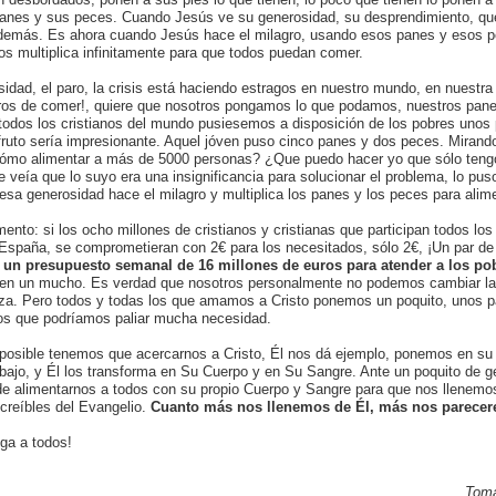
panes y sus peces. Cuando Jesús ve su generosidad, su desprendimiento, qu
s demás. Es ahora cuando Jesús hace el milagro, usando esos panes y esos 
los multiplica infinitamente para que todos puedan comer.
idad, el paro, la crisis está haciendo estragos en nuestro mundo, en nuestra 
ros de comer!, quiere que nosotros pongamos lo que podamos, nuestros pane
i todos los cristianos del mundo pusiesemos a disposición de los pobres uno
ruto sería impresionante. Aquel jóven puso cinco panes y dos peces. Mirand
ómo alimentar a más de 5000 personas? ¿Que puedo hacer yo que sólo ten
 veía que lo suyo era una insignificancia para solucionar el problema, lo pus
esa generosidad hace el milagro y multiplica los panes y los peces para alim
nto: si los ocho millones de cristianos y cristianas que participan todos lo
 España, se comprometieran con 2€ para los necesitados, sólo 2€, ¡Un par de
 un presupuesto semanal de 16 millones de euros para atender a los po
n un mucho. Es verdad que nosotros personalmente no podemos cambiar la c
eza. Pero todos y todas los que amamos a Cristo ponemos un poquito, unos 
os que podríamos paliar mucha necesidad.
posible tenemos que acercarnos a Cristo, Él nos dá ejemplo, ponemos en su a
rabajo, y Él los transforma en Su Cuerpo y en Su Sangre. Ante un poquito de 
 de alimentarnos a todos con su propio Cuerpo y Sangre para que nos llenemo
creíbles del Evangelio.
Cuanto más nos llenemos de Él, más nos parecer
ga a todos!
Tomá