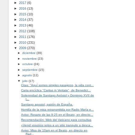
►
2017
(6)
►
2016
(13)
►
2015
(10)
►
2014
(37)
►
2013
(46)
►
2012
(108)
►
2011
(176)
►
2010
(231)
▼
2009
(270)
►
diciembre
(39)
►
noviembre
(23)
►
octubre
(24)
►
septiembre
(15)
►
agosto
(12)
▼
julio
(17)
Citas: "Aquí somos simples pasajeros, la vida cont...
Carta encíclica "Caritas in Veritate", de Benedict...
Solemnidad de Santiago Apóstol y Domingo XVII de
t...
Santiago apostol, patrón de España.
Homilía de la misa retransmitida por Radio María e...
Aviso: Rosario de las 9:25 en el Beato, en directo...
Recomendación: Web del Vaticano para consultas
«Venid vosotros solos a un sitio tranquilo a desca...
Aviso: Misa de 10am en el Beato, en directo en
Rad...