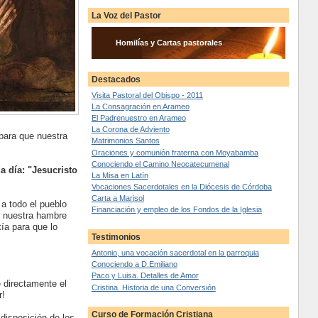
La Voz del Pastor
Homilías y Cartas pastorales
Destacados
Visita Pastoral del Obispo - 2011
La Consagración en Arameo
El Padrenuestro en Arameo
La Corona de Adviento
para que nuestra
Matrimonios Santos
Oraciones y comunión fraterna con Moyabamba
Conociendo el Camino Neocatecumenal
a día: "Jesucristo
La Misa en Latín
Vocaciones Sacerdotales en la Diócesis de Córdoba
Carta a Marisol
 a todo el pueblo
Financiación y empleo de los Fondos de la Iglesia
ar nuestra hambre
tía para que lo
Testimonios
Antonio, una vocación sacerdotal en la parroquia
Conociendo a D.Emiliano
Paco y Luisa. Detalles de Amor
 directamente el
Cristina. Historia de una Conversión
r!
Curso de Formación Cristiana
disposición de los