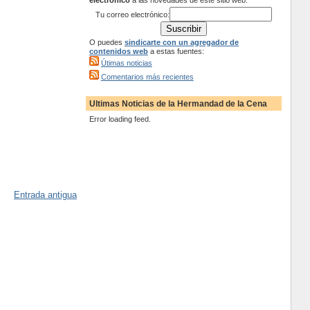
electrónico
a las novedades de este sitio web:
Tu correo electrónico:
O puedes
sindicarte con un agregador de
contenidos web
a estas fuentes:
Útimas noticias
Comentarios más recientes
Ultimas Noticias de la Hermandad de la Cena
Error loading feed.
Entrada antigua