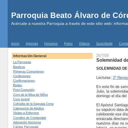
Parroquia Beato Álvaro de Có
Acércate a nuestra Parroquia a través de este sitio web: informac
Inicio
Agenda
Horarios
Fotos
Vídeos
Suscríbete
Conta
26/7/09
Información General
Solemnidad de
La Parroquia
Bautizos
SOLEMNIDAD DE 
Primeras Comuniones
Confesiones
Lecturas:
2º Reyes 
Confirmaciones
Bodas
En este fin de sem
Post-Comunión
Julio, la solemnid
Coro de la Misa de Niños
domingo el día del
Coro juvenil
Cofradía de la Sagrada Cena
El Apóstol Santiago
Catequesis de Adultos
su sepulcro data d
Visitas a Enfermos
celebrando ese día
Cursillos de Cristiandad
enraizada directam
Adoración Nocturna
nuestros días no s
Cáritas Parroquial
Iglesia, en nuestr