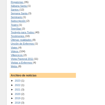
Rogatorias
(35)
Sábana Santa
(1)
Santos
(12)
Semana Santa
(3)
Seminario
(1)
Subscripción
(2)
Teatro
(1)
TeenStar
(2)
Teología para Todos
(40)
Testimonios
(10)
Últimas realidades
(8)
Unción de Enfermos
(1)
Viajes
(4)
Videos
(104)
Villancicos
(2)
Visita Pastoral 2011
(11)
Visitas a Enfermos
(4)
Webs
(8)
Archivo de noticias
►
2023
(1)
►
2022
(1)
►
2021
(3)
►
2020
(2)
►
2019
(1)
►
2018
(3)