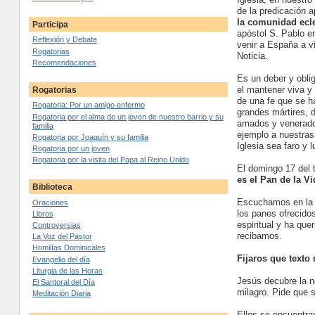
de la predicación a
la comunidad ecl
Participa
apóstol S. Pablo e
Reflexión y Debate
venir a España a v
Rogatorias
Noticia.
Recomendaciones
Es un deber y oblig
el mantener viva y
Rogatorias
de una fe que se 
Rogatoria: Por un amigo enfermo
grandes mártires, 
Rogatoria por el alma de un joven de nuestro barrio y su
amados y venerados
familia
ejemplo a nuestras
Rogatoria por Joaquín y su familia
Iglesia sea faro y 
Rogatoria por un joven
Rogatoria por la visita del Papa al Reino Unido
El domingo 17 del 
es el Pan de la Vi
Biblioteca
Escuchamos en la pr
Oraciones
los panes ofrecidos
Libros
espiritual y ha que
Controversias
recibamos.
La Voz del Pastor
Homilías Dominicales
Fijaros que texto
Evangelio del día
Liturgia de las Horas
Jesús decubre la n
El Santoral del Día
milagro. Pide que s
Meditación Diaria
Ellos se encuentra