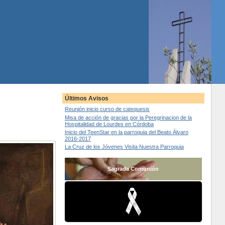
Últimos Avisos
Reunión inicio curso de catequesis
Misa de acción de gracias por la Peregrinacion de la
Hospitalidad de Lourdes en Córdoba
Inicio del TeenStar en la parroquia del Beato Álvaro
2016-2017
La Cruz de los Jóvenes Visita Nuestra Parroquia
Sagrada Comunión