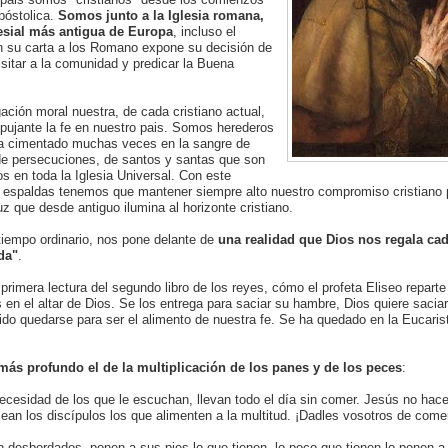
póstolica.
Somos junto a la Iglesia romana,
esial más antigua de Europa
, incluso el
n su carta a los Romano expone su decisión de
isitar a la comunidad y predicar la Buena
ación moral nuestra, de cada cristiano actual,
 pujante la fe en nuestro pais. Somos herederos
ha cimentado muchas veces en la sangre de
de persecuciones, de santos y santas que son
 en toda la Iglesia Universal. Con este
 espaldas tenemos que mantener siempre alto nuestro compromiso cristiano 
luz que desde antiguo ilumina al horizonte cristiano.
tiempo ordinario, nos pone delante de
una realidad que Dios nos regala cad
da"
.
imera lectura del segundo libro de los reyes, cómo el profeta Eliseo reparte
 en el altar de Dios. Se los entrega para saciar su hambre, Dios quiere saci
rido quedarse para ser el alimento de nuestra fe. Se ha quedado en la Eucaris
 más profundo el de la multiplicación de los panes y de los peces
:
ecesidad de los que le escuchan, llevan todo el día sin comer. Jesús no hace
ean los discípulos los que alimenten a la multitud. ¡Dadles vosotros de come
n desbordados, ponen a sus pies lo que tienen, lo poco que tienen lo ponen a 