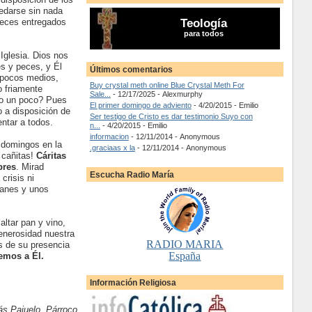
edarse sin nada
peces entregados
Teología
para todos
Iglesia. Dios nos
s y peces, y Él
Últimos comentarios
s pocos medios,
Buy crystal meth online Blue Crystal Meth For
o friamente
Sale...
- 12/17/2025
- Alexmurphy
go un poco? Pues
El primer domingo de adviento
- 4/20/2015
- Emilio
o a disposición de
Ser testigo de Cristo es dar testimonio Suyo con
entar a todos.
n...
- 4/20/2015
- Emilio
informacion
- 12/11/2014
- Anonymous
s domingos en la
.graciaas x la
- 12/11/2014
- Anonymous
 cañitas!
Cáritas
bres
. Mirad
Escucha Radio María
risis ni
panes y unos
ltar pan y vino,
generosidad nuestra
RADIO MARIA
s de su presencia
España
emos a Él.
Información Religiosa
s Pajuelo. Párroco