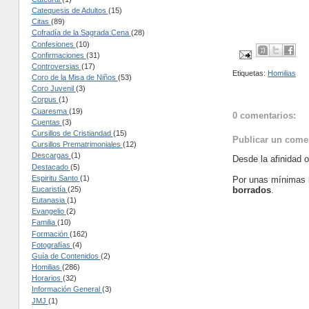
Catequesis de Adultos
(15)
Citas
(89)
Cofradía de la Sagrada Cena
(28)
Confesiones
(10)
Confirmaciones
(31)
Controversias
(17)
Etiquetas:
Homilias
Coro de la Misa de Niños
(53)
Coro Juvenil
(3)
Corpus
(1)
Cuaresma
(19)
0 comentarios:
Cuentas
(3)
Cursillos de Cristiandad
(15)
Publicar un come
Cursillos Prematrimoniales
(12)
Descargas
(1)
Desde la afinidad 
Destacado
(5)
Espiritu Santo
(1)
Por unas mínimas 
borrados
.
Eucaristía
(25)
Eutanasia
(1)
Evangelio
(2)
Familia
(10)
Formación
(162)
Fotografías
(4)
Guía de Contenidos
(2)
Homilias
(286)
Horarios
(32)
Información General
(3)
JMJ
(1)