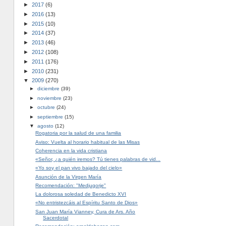
►
2017
(6)
►
2016
(13)
►
2015
(10)
►
2014
(37)
►
2013
(46)
►
2012
(108)
►
2011
(176)
►
2010
(231)
▼
2009
(270)
►
diciembre
(39)
►
noviembre
(23)
►
octubre
(24)
►
septiembre
(15)
▼
agosto
(12)
Rogatoria por la salud de una familia
Aviso: Vuelta al horario habitual de las Misas
Coherencia en la vida cristiana
«Señor, ¿a quién iremos? Tú tienes palabras de vid...
«Yo soy el pan vivo bajado del cielo»
Asunción de la Virgen María
Recomendación: "Medjugorje"
La dolorosa soledad de Benedicto XVI
«No entristezcáis al Espíritu Santo de Dios»
San Juan María Vianney, Cura de Ars. Año
Sacerdotal