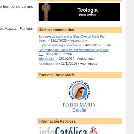
te tiempo de verano
Teología
para todos
s Pajuelo. Párroco
Últimos comentarios
Buy crystal meth online Blue Crystal Meth For
Sale...
- 12/17/2025
- Alexmurphy
El primer domingo de adviento
- 4/20/2015
- Emilio
Ser testigo de Cristo es dar testimonio Suyo con
n...
- 4/20/2015
- Emilio
informacion
- 12/11/2014
- Anonymous
.graciaas x la
- 12/11/2014
- Anonymous
Escucha Radio María
RADIO MARIA
España
Información Religiosa