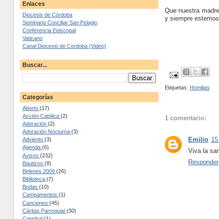
Enlaces
Que nuestra madre 
Diocesis de Córdoba
y siempre estemos a
Seminario Conciliar San Pelagio
Conferencia Episcopal
Vaticano
Canal Diocesis de Cordoba (Video)
Buscar...
Etiquetas:
Homilias
Categorías
Aborto
(17)
Acción Católica
(2)
1 comentario:
Adoración
(2)
Adoración Nocturna
(3)
Emilio
15
Adviento
(3)
Agenda
(6)
Viva la sa
Avisos
(232)
Responder
Bautizos
(8)
Belenes 2009
(26)
Biblioteca
(7)
Bodas
(10)
Campamentos
(1)
Canciones
(45)
Cáritas Parroquial
(30)
Catedral
(1)