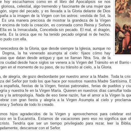
de hoy escuchamos como en el libro del Apocalipsis se nos
 gloriosa, celestial, algo tremendo y fascinante de una mujer que
ragón, signo del pecado, y es llevada a la Gloria delante de Dios
aña a la imagen de la Virgen con los astros: vestida de Sol, la
.. Es una manera preciosa de mostrar la grandeza de la Virgen
or encima de todo la creación, es coronada como Reina y Señora
 Ella es la Inmaculada, Concebida sin pecado. El mal, el dragón,
rla. Es la única que no ha tenido pecado original ni de hecho.
o pudo con ella.
erecedora de la Gloria, que desde siempre la Iglesia, aunque no
el Dogma, la ha venerado asumpta al cielo: fijaos cómo hay
quias que datan desde antiguo y que se llaman Ntra. Sra. de la
ra ciudad desde hace siglos se venera a la Virgen del Tránsito en el Barrio d
rgen en el momento de su paso, de su tránsito al cielo, a la Gloria.
a, de alegría, de gozo desbordante por nuestro amor a la Madre. Toda la cris
za del Señor por todo los que hace por nosotros nuestra Madre Santísima. E
ía española, fiestas de la Virgen, fiestas patronales, ferias de pueblos y ci
egría y nuestra fe en la Virgen María. Quieren en nuestros días camuflar toda
ura y la antropología. Nada de eso tiene razón, fue el amor a la Virgen la q
ebrar con gran fiesta y alegría a la Virgen Asumpta al cielo y proclam
ina y Señora de todo lo creado.
mos hijos agradecidos de la Virgen y aprovechemos para celebrar est
gozo en la Eucaristía. Estamos de vacaciones pero eso no significa que o
risto. Tendría que ser un tiempo privilegiado para rezar, leer la Biblia,
adamente, descansar con el Señor.