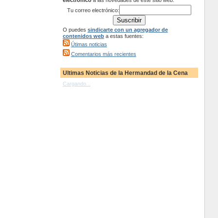
electrónico
a las novedades de este sitio web:
Tu correo electrónico:
O puedes
sindicarte con un agregador de
contenidos web
a estas fuentes:
Útimas noticias
Comentarios más recientes
Ultimas Noticias de la Hermandad de la Cena
Cargando...