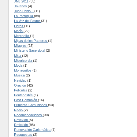
JMJ 2011
(35)
Jóvenes
(4)
Juan Pablo II
(11)
La Parroquia
(89)
La Voz del Pastor
(31)
Libros
(11)
María
(22)
Mercadillo
(1)
Migas de los Pastores
(1)
Milagros
(13)
Ministerio Sacerdotal
(2)
Misa
(12)
Misericordia
(1)
Moda
(1)
Monaguillos
(1)
Música
(2)
Navidad
(1)
Oración
(42)
Peliculas
(2)
Pentecostés
(1)
Post-Comunión
(16)
Primeras Comuniones
(54)
Radio
(2)
Recomendaciones
(30)
Reflexion
(5)
Reflexión
(98)
Renovación Carismática
(1)
Respuestas
(2)