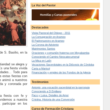
La Voz del Pastor
Homilías y Cartas pastorales
Destacados
Visita Pastoral del Obispo - 2011
La Consagración en Arameo
El Padrenuestro en Arameo
La Corona de Adviento
Matrimonios Santos
e S. Basilio, en la
Oraciones y comunión fraterna con Moyabamba
Conociendo el Camino Neocatecumenal
La Misa en Latín
tiandad se alegra y
Vocaciones Sacerdotales en la Diócesis de Córdoba
s una fiesta vivida
Carta a Marisol
udades... Todo para
Financiación y empleo de los Fondos de la Iglesia
s estas fiestas con
ue animó a nuestros
Testimonios
ada y coronada por
Antonio, una vocación sacerdotal en la parroquia
Conociendo a D.Emiliano
a fiesta con fe y
Paco y Luisa. Detalles de Amor
lvidemos a nuestra
Cristina. Historia de una Conversión
 participar en los
Curso de Formación Cristiana