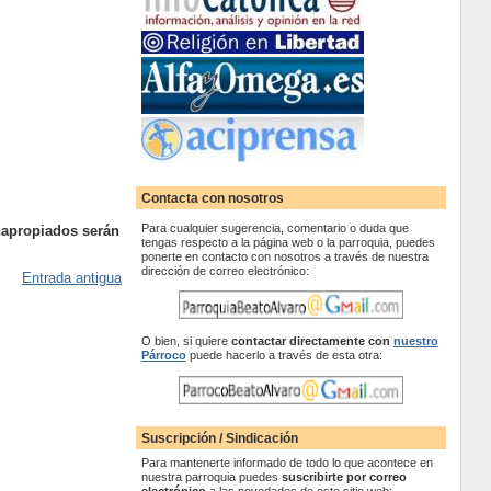
Contacta con nosotros
Para cualquier sugerencia, comentario o duda que
napropiados serán
tengas respecto a la página web o la parroquia, puedes
ponerte en contacto con nosotros a través de nuestra
dirección de correo electrónico:
Entrada antigua
O bien, si quiere
contactar
directamente con
nuestro
Párroco
puede hacerlo a través de esta otra:
Suscripción / Sindicación
Para mantenerte informado de todo lo que acontece en
nuestra parroquia puedes
suscribirte por correo