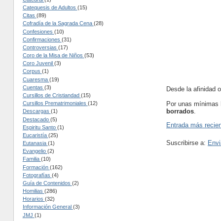
Catequesis de Adultos
(15)
Citas
(89)
Cofradía de la Sagrada Cena
(28)
Confesiones
(10)
Confirmaciones
(31)
Controversias
(17)
Coro de la Misa de Niños
(53)
Coro Juvenil
(3)
Corpus
(1)
Cuaresma
(19)
Cuentas
(3)
Desde la afinidad 
Cursillos de Cristiandad
(15)
Por unas mínimas 
Cursillos Prematrimoniales
(12)
borrados
.
Descargas
(1)
Destacado
(5)
Entrada más recie
Espiritu Santo
(1)
Eucaristía
(25)
Suscribirse a:
Envi
Eutanasia
(1)
Evangelio
(2)
Familia
(10)
Formación
(162)
Fotografías
(4)
Guía de Contenidos
(2)
Homilias
(286)
Horarios
(32)
Información General
(3)
JMJ
(1)