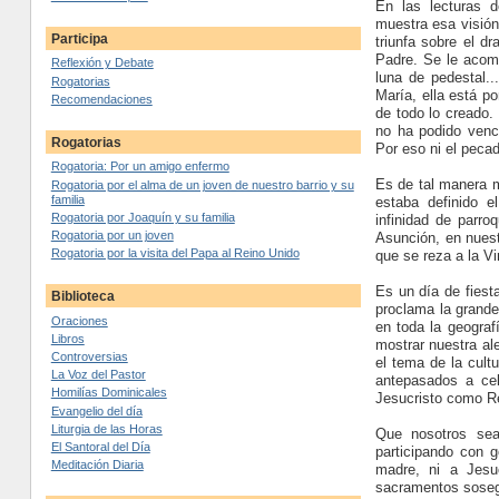
En las lecturas 
muestra esa visión
Participa
triunfa sobre el d
Padre. Se le acomp
Reflexión y Debate
luna de pedestal.
Rogatorias
María, ella está p
Recomendaciones
de todo lo creado.
no ha podido vence
Rogatorias
Por eso ni el pecad
Rogatoria: Por un amigo enfermo
Es de tal manera m
Rogatoria por el alma de un joven de nuestro barrio y su
familia
estaba definido 
Rogatoria por Joaquín y su familia
infinidad de parro
Rogatoria por un joven
Asunción, en nuest
Rogatoria por la visita del Papa al Reino Unido
que se reza a la Vi
Es un día de fiest
Biblioteca
proclama la grande
Oraciones
en toda la geograf
Libros
mostrar nuestra al
Controversias
el tema de la cult
La Voz del Pastor
antepasados a cel
Homilías Dominicales
Jesucristo como Re
Evangelio del día
Liturgia de las Horas
Que nosotros sea
El Santoral del Día
participando con 
Meditación Diaria
madre, ni a Jesuc
sacramentos soseg