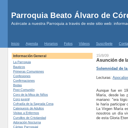
Parroquia Beato Álvaro de Có
Acércate a nuestra Parroquia a través de este sitio web: informac
Inicio
Agenda
Horarios
Fotos
Vídeos
Suscríbete
Conta
15/8/09
Información General
Asunción de la
La Parroquia
Bautizos
Solemnidad de la
Primeras Comuniones
Confesiones
Lecturas:
Apocalip
Confirmaciones
Bodas
Post-Comunión
Aunque fue en 19
María, desde las 
Coro de la Misa de Niños
mariano: "era lógi
Coro juvenil
le haría participar
Cofradía de la Sagrada Cena
La Virgen María e
Catequesis de Adultos
nosotros un día vi
Visitas a Enfermos
de esta Gloria Eter
Cursillos de Cristiandad
Adoración Nocturna
Cáritas Parroquial