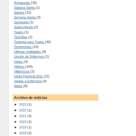
Rogatorias
(35)
Sábana Santa
(1)
Santos
(12)
Semana Santa
(3)
Seminario
(1)
Subscripción
(2)
Teatro
(1)
TeenStar
(2)
Teología para Todos
(40)
Testimonios
(10)
Últimas realidades
(8)
Unción de Enfermos
(1)
Viajes
(4)
Videos
(104)
Villancicos
(2)
Visita Pastoral 2011
(11)
Visitas a Enfermos
(4)
Webs
(8)
Archivo de noticias
►
2023
(1)
►
2022
(1)
►
2021
(3)
►
2020
(2)
►
2019
(1)
►
2018
(3)