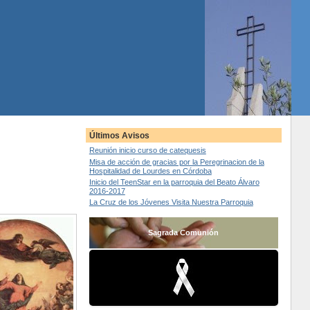
Últimos Avisos
Reunión inicio curso de catequesis
Misa de acción de gracias por la Peregrinacion de la
Hospitalidad de Lourdes en Córdoba
Inicio del TeenStar en la parroquia del Beato Álvaro
2016-2017
La Cruz de los Jóvenes Visita Nuestra Parroquia
Sagrada Comunión