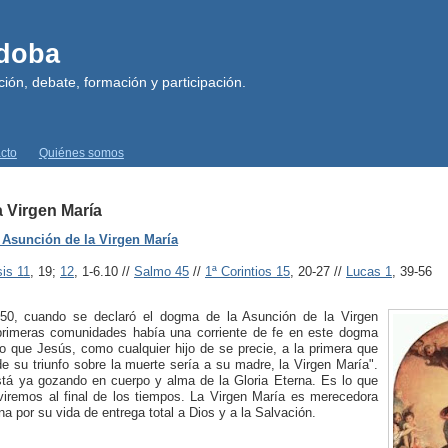
rdoba
ión, debate, formación y participación.
cto
Quiénes somos
 Virgen María
 Asunción de la Virgen María
sis 11
, 19;
12
, 1-6.10 //
Salmo 45
//
1ª Corintios 15
, 20-27 //
Lucas 1
, 39-56
50, cuando se declaró el dogma de la Asunción de la Virgen
primeras comunidades había una corriente de fe en este dogma
co que Jesús, como cualquier hijo de se precie, a la primera que
 de su triunfo sobre la muerte sería a su madre, la Virgen María".
stá ya gozando en cuerpo y alma de la Gloria Eterna. Es lo que
viremos al final de los tiempos. La Virgen María es merecedora
na por su vida de entrega total a Dios y a la Salvación.