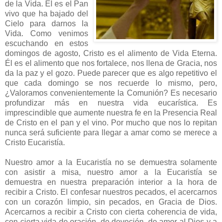
de la Vida. Él es el Pan
vivo que ha bajado del
Cielo para darnos la
Vida. Como venimos
escuchando en estos
domingos de agosto, Cristo es el alimento de Vida Eterna.
Él es el alimento que nos fortalece, nos llena de Gracia, nos
da la paz y el gozo. Puede parecer que es algo repetitivo el
que cada domingo se nos recuerde lo mismo, pero,
¿Valoramos convenientemente la Comunión? Es necesario
profundizar más en nuestra vida eucarística. Es
imprescindible que aumente nuestra fe en la Presencia Real
de Cristo en el pan y el vino. Por mucho que nos lo repitan
nunca será suficiente para llegar a amar como se merece a
Cristo Eucaristía.
Nuestro amor a la Eucaristía no se demuestra solamente
con asistir a misa, nuestro amor a la Eucaristía se
demuestra en nuestra preparación interior a la hora de
recibir a Cristo. El confesar nuestros pecados, el acercarnos
con un corazón limpio, sin pecados, en Gracia de Dios.
Acercarnos a recibir a Cristo con cierta coherencia de vida,
con cierta vida de oración, de devoción, de amor al Dios y a