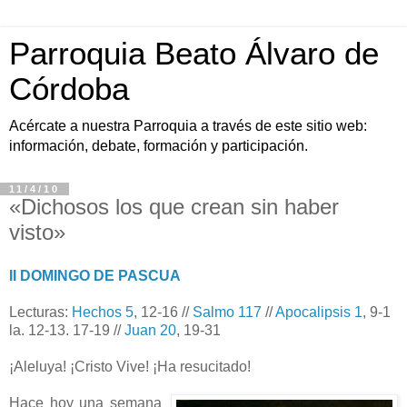
Parroquia Beato Álvaro de
Córdoba
Acércate a nuestra Parroquia a través de este sitio web:
información, debate, formación y participación.
11/4/10
«Dichosos los que crean sin haber
visto»
II DOMINGO DE PASCUA
Lecturas:
Hechos 5
, 12-16 //
Salmo 117
//
Apocalipsis 1
, 9-1
la. 12-13. 17-19 //
Juan 20
, 19-31
¡Aleluya! ¡Cristo Vive! ¡Ha resucitado!
Hace hoy una semana