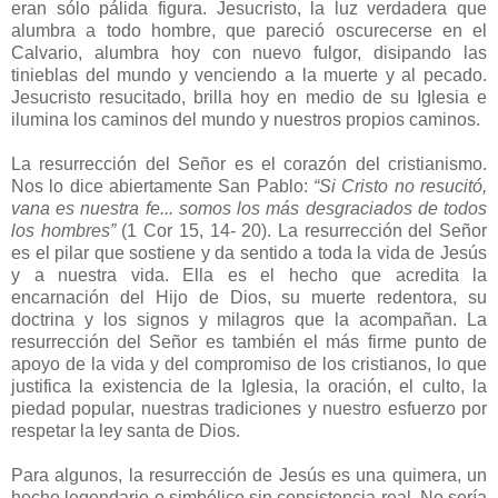
eran sólo pálida figura. Jesucristo, la luz verdadera que
alumbra a todo hombre, que pareció oscurecerse en el
Calvario, alumbra hoy con nuevo fulgor, disipando las
tinieblas del mundo y venciendo a la muerte y al pecado.
Jesucristo resucitado, brilla hoy en medio de su Iglesia e
ilumina los caminos del mundo y nuestros propios caminos.
La resurrección del Señor es el corazón del cristianismo.
Nos lo dice abiertamente San Pablo:
“Si Cristo no resucitó,
vana es nuestra fe... somos los más desgraciados de todos
los hombres”
(1 Cor 15, 14- 20). La resurrección del Señor
es el pilar que sostiene y da sentido a toda la vida de Jesús
y a nuestra vida. Ella es el hecho que acredita la
encarnación del Hijo de Dios, su muerte redentora, su
doctrina y los signos y milagros que la acompañan. La
resurrección del Señor es también el más firme punto de
apoyo de la vida y del compromiso de los cristianos, lo que
justifica la existencia de la Iglesia, la oración, el culto, la
piedad popular, nuestras tradiciones y nuestro esfuerzo por
respetar la ley santa de Dios.
Para algunos, la resurrección de Jesús es una quimera, un
hecho legendario o simbólico sin consistencia real. No sería