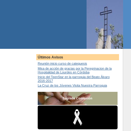
Últimos Avisos
Reunión inicio curso de catequesis
Misa de acción de gracias por la Peregrinacion de la
Hospitalidad de Lourdes en Córdoba
Inicio del TeenStar en la parroquia del Beato Álvaro
2016-2017
La Cruz de los Jóvenes Visita Nuestra Parroquia
Sagrada Comunión