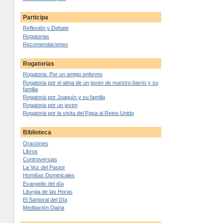
Participa
Reflexión y Debate
Rogatorias
Recomendaciones
Rogatorias
Rogatoria: Por un amigo enfermo
Rogatoria por el alma de un joven de nuestro barrio y su
familia
Rogatoria por Joaquín y su familia
Rogatoria por un joven
Rogatoria por la visita del Papa al Reino Unido
Biblioteca
Oraciones
Libros
Controversias
La Voz del Pastor
Homilías Dominicales
Evangelio del día
Liturgia de las Horas
El Santoral del Día
Meditación Diaria