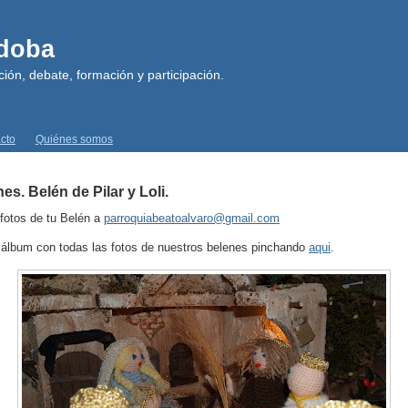
rdoba
ión, debate, formación y participación.
cto
Quiénes somos
es. Belén de Pilar y Loli.
 fotos de tu Belén a
parroquiabeatoalvaro@gmail.com
álbum con todas las fotos de nuestros belenes pinchando
aqui
.