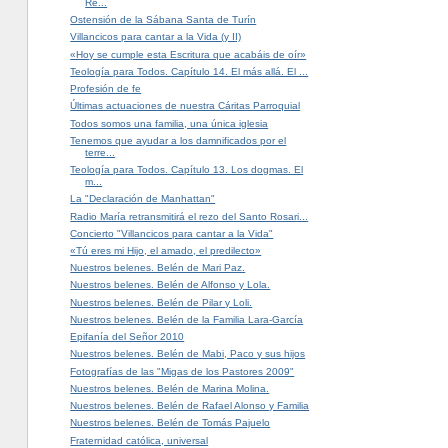
Re...
Ostensión de la Sábana Santa de Turín
Villancicos para cantar a la Vida (y II)
«Hoy se cumple esta Escritura que acabáis de oír»
Teología para Todos. Capítulo 14. El más allá. El ...
Profesión de fe
Últimas actuaciones de nuestra Cáritas Parroquial
Todos somos una familia, una única iglesia
Tenemos que ayudar a los damnificados por el
terre...
Teología para Todos. Capítulo 13. Los dogmas. El
m...
La "Declaración de Manhattan"
Radio María retransmitirá el rezo del Santo Rosari...
Concierto "Villancicos para cantar a la Vida"
«Tú eres mi Hijo, el amado, el predilecto»
Nuestros belenes. Belén de Mari Paz.
Nuestros belenes. Belén de Alfonso y Lola.
Nuestros belenes. Belén de Pilar y Loli.
Nuestros belenes. Belén de la Familia Lara-García
Epifanía del Señor 2010
Nuestros belenes. Belén de Mabi, Paco y sus hijos
Fotografías de las "Migas de los Pastores 2009"
Nuestros belenes. Belén de Marina Molina.
Nuestros belenes. Belén de Rafael Alonso y Familia
Nuestros belenes. Belén de Tomás Pajuelo
Fraternidad católica, universal