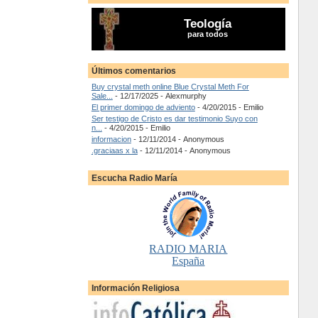
Teología
para todos
Últimos comentarios
Buy crystal meth online Blue Crystal Meth For
Sale...
- 12/17/2025
- Alexmurphy
El primer domingo de adviento
- 4/20/2015
- Emilio
Ser testigo de Cristo es dar testimonio Suyo con
n...
- 4/20/2015
- Emilio
informacion
- 12/11/2014
- Anonymous
.graciaas x la
- 12/11/2014
- Anonymous
Escucha Radio María
RADIO MARIA
España
Información Religiosa