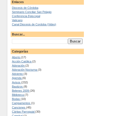
Enlaces
Diocesis de Córdoba
Seminario Conciliar San Pelagio
Conferencia Episcopal
Vaticano
Canal Diocesis de Cordoba (Video)
Buscar...
Categorías
Aborto
(17)
Acción Católica
(2)
Adoración
(2)
Adoración Nocturna
(3)
Adviento
(3)
Agenda
(6)
Avisos
(232)
Bautizos
(8)
Belenes 2009
(26)
Biblioteca
(7)
Bodas
(10)
Campamentos
(1)
Canciones
(45)
Cáritas Parroquial
(30)
Catedral
(1)