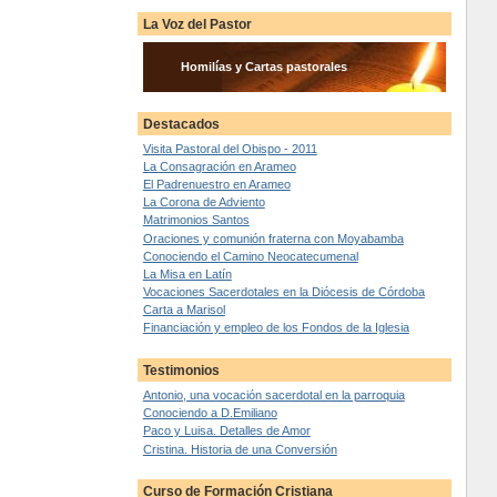
La Voz del Pastor
Homilías y Cartas pastorales
Destacados
Visita Pastoral del Obispo - 2011
La Consagración en Arameo
El Padrenuestro en Arameo
La Corona de Adviento
Matrimonios Santos
Oraciones y comunión fraterna con Moyabamba
Conociendo el Camino Neocatecumenal
La Misa en Latín
Vocaciones Sacerdotales en la Diócesis de Córdoba
Carta a Marisol
Financiación y empleo de los Fondos de la Iglesia
Testimonios
Antonio, una vocación sacerdotal en la parroquia
Conociendo a D.Emiliano
Paco y Luisa. Detalles de Amor
Cristina. Historia de una Conversión
Curso de Formación Cristiana