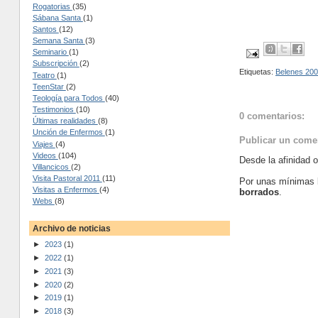
Rogatorias
(35)
Sábana Santa
(1)
Santos
(12)
Semana Santa
(3)
Seminario
(1)
Subscripción
(2)
Etiquetas:
Belenes 20
Teatro
(1)
TeenStar
(2)
Teología para Todos
(40)
Testimonios
(10)
0 comentarios:
Últimas realidades
(8)
Unción de Enfermos
(1)
Publicar un come
Viajes
(4)
Videos
(104)
Desde la afinidad 
Villancicos
(2)
Visita Pastoral 2011
(11)
Por unas mínimas 
Visitas a Enfermos
(4)
borrados
.
Webs
(8)
Archivo de noticias
►
2023
(1)
►
2022
(1)
►
2021
(3)
►
2020
(2)
►
2019
(1)
►
2018
(3)