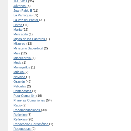
JMJ 2011
(35)
Jóvenes
(4)
Juan Pablo II
(11)
La Parroquia
(89)
La Voz del Pastor
(31)
Libros
(11)
María
(22)
Mercadillo
(1)
Migas de los Pastores
(1)
Milagros
(13)
Ministerio Sacerdotal
(2)
Misa
(12)
Misericordia
(1)
Moda
(1)
Monaguillos
(1)
Música
(2)
Navidad
(1)
Oración
(42)
Peliculas
(2)
Pentecostés
(1)
Post-Comunión
(16)
Primeras Comuniones
(54)
Radio
(2)
Recomendaciones
(30)
Reflexion
(5)
Reflexión
(98)
Renovación Carismática
(1)
Respuestas
(2)