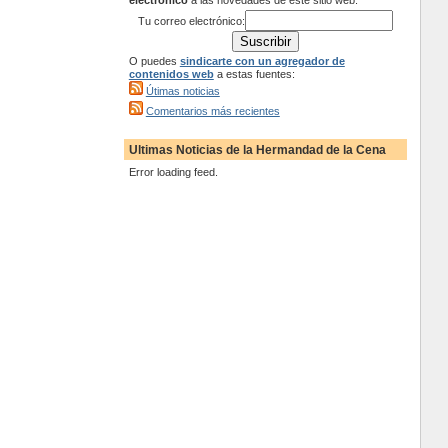
electrónico
a las novedades de este sitio web:
Tu correo electrónico:
O puedes
sindicarte con un agregador de
contenidos web
a estas fuentes:
Útimas noticias
Comentarios más recientes
Ultimas Noticias de la Hermandad de la Cena
Error loading feed.