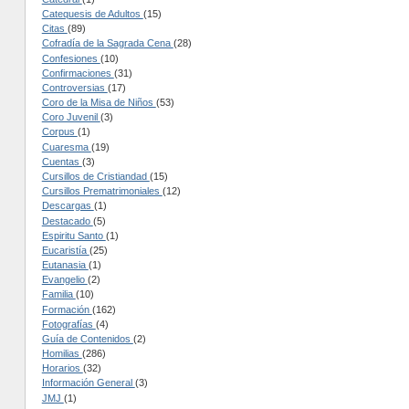
Catequesis de Adultos
(15)
Citas
(89)
Cofradía de la Sagrada Cena
(28)
Confesiones
(10)
Confirmaciones
(31)
Controversias
(17)
Coro de la Misa de Niños
(53)
Coro Juvenil
(3)
Corpus
(1)
Cuaresma
(19)
Cuentas
(3)
Cursillos de Cristiandad
(15)
Cursillos Prematrimoniales
(12)
Descargas
(1)
Destacado
(5)
Espiritu Santo
(1)
Eucaristía
(25)
Eutanasia
(1)
Evangelio
(2)
Familia
(10)
Formación
(162)
Fotografías
(4)
Guía de Contenidos
(2)
Homilias
(286)
Horarios
(32)
Información General
(3)
JMJ
(1)