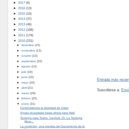
►
2017
(6)
►
2016
(13)
►
2015
(10)
►
2014
(37)
►
2013
(46)
►
2012
(108)
►
2011
(176)
▼
2010
(231)
►
diciembre
(15)
►
noviembre
(13)
►
octubre
(13)
►
septiembre
(20)
►
agosto
(13)
►
julio
(16)
►
junio
(16)
Entrada más recie
►
mayo
(20)
►
abril
(21)
Suscribirse a:
Envi
►
marzo
(28)
►
febrero
(25)
▼
enero
(31)
Contemplemos la divinidad de Cristo
Ayuda recaudada hasta ahora para Haití
Teología para Todos. Capítulo 15. La Teología
Mora...
La contrición, una premisa del Sacramento de la