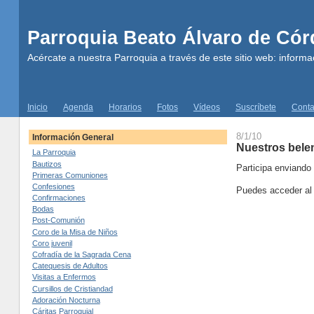
Parroquia Beato Álvaro de Có
Acércate a nuestra Parroquia a través de este sitio web: informac
Inicio
Agenda
Horarios
Fotos
Vídeos
Suscríbete
Conta
8/1/10
Información General
Nuestros belen
La Parroquia
Bautizos
Participa enviando
Primeras Comuniones
Confesiones
Puedes acceder al 
Confirmaciones
Bodas
Post-Comunión
Coro de la Misa de Niños
Coro juvenil
Cofradía de la Sagrada Cena
Catequesis de Adultos
Visitas a Enfermos
Cursillos de Cristiandad
Adoración Nocturna
Cáritas Parroquial