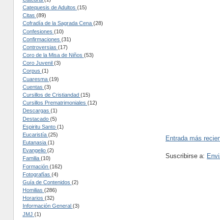
Catequesis de Adultos
(15)
Citas
(89)
Cofradía de la Sagrada Cena
(28)
Confesiones
(10)
Confirmaciones
(31)
Controversias
(17)
Coro de la Misa de Niños
(53)
Coro Juvenil
(3)
Corpus
(1)
Cuaresma
(19)
Cuentas
(3)
Cursillos de Cristiandad
(15)
Cursillos Prematrimoniales
(12)
Descargas
(1)
Destacado
(5)
Espiritu Santo
(1)
Eucaristía
(25)
Entrada más recie
Eutanasia
(1)
Evangelio
(2)
Suscribirse a:
Envi
Familia
(10)
Formación
(162)
Fotografías
(4)
Guía de Contenidos
(2)
Homilias
(286)
Horarios
(32)
Información General
(3)
JMJ
(1)