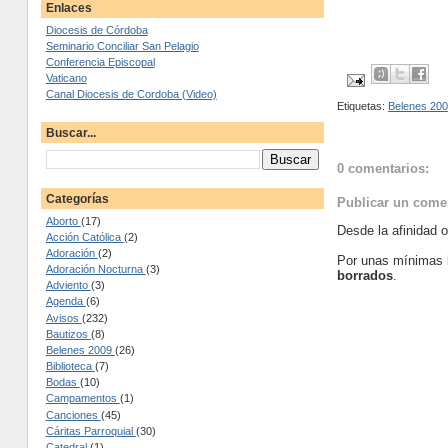
Enlaces
Diocesis de Córdoba
Seminario Conciliar San Pelagio
Conferencia Episcopal
Vaticano
Canal Diocesis de Cordoba (Video)
Etiquetas:
Belenes 20
Buscar...
0 comentarios:
Categorías
Publicar un come
Aborto
(17)
Desde la afinidad 
Acción Católica
(2)
Adoración
(2)
Por unas mínimas 
Adoración Nocturna
(3)
borrados
.
Adviento
(3)
Agenda
(6)
Avisos
(232)
Bautizos
(8)
Belenes 2009
(26)
Biblioteca
(7)
Bodas
(10)
Campamentos
(1)
Canciones
(45)
Cáritas Parroquial
(30)
Catedral
(1)