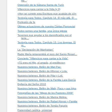
Re...
Ostensión de la Sábana Santa de Turín
Villancicos para cantar a la Vida (y II)
«Hoy se cumple esta Escritura que acabáis de oír»
Teología para Todos. Capítulo 14. El más allá. El ...
Profesión de fe
Últimas actuaciones de nuestra Cáritas Parroquial
Todos somos una familia, una única iglesia
Tenemos que ayudar a los damnificados por el
terre...
Teología para Todos. Capítulo 13. Los dogmas. El
m...
La "Declaración de Manhattan"
Radio María retransmitirá el rezo del Santo Rosari...
Concierto "Villancicos para cantar a la Vida"
«Tú eres mi Hijo, el amado, el predilecto»
Nuestros belenes. Belén de Mari Paz.
Nuestros belenes. Belén de Alfonso y Lola.
Nuestros belenes. Belén de Pilar y Loli.
Nuestros belenes. Belén de la Familia Lara-García
Epifanía del Señor 2010
Nuestros belenes. Belén de Mabi, Paco y sus hijos
Fotografías de las "Migas de los Pastores 2009"
Nuestros belenes. Belén de Marina Molina.
Nuestros belenes. Belén de Rafael Alonso y Familia
Nuestros belenes. Belén de Tomás Pajuelo
Fraternidad católica, universal