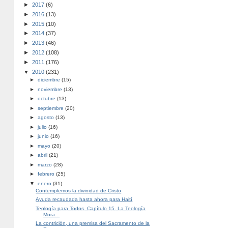
►
2017
(6)
►
2016
(13)
►
2015
(10)
►
2014
(37)
►
2013
(46)
►
2012
(108)
►
2011
(176)
▼
2010
(231)
►
diciembre
(15)
►
noviembre
(13)
►
octubre
(13)
►
septiembre
(20)
►
agosto
(13)
►
julio
(16)
►
junio
(16)
►
mayo
(20)
►
abril
(21)
►
marzo
(28)
►
febrero
(25)
▼
enero
(31)
Contemplemos la divinidad de Cristo
Ayuda recaudada hasta ahora para Haití
Teología para Todos. Capítulo 15. La Teología
Mora...
La contrición, una premisa del Sacramento de la