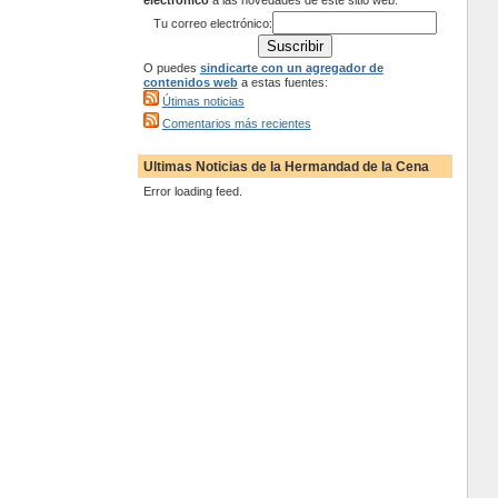
electrónico
a las novedades de este sitio web:
Tu correo electrónico:
O puedes
sindicarte con un agregador de
contenidos web
a estas fuentes:
Útimas noticias
Comentarios más recientes
Ultimas Noticias de la Hermandad de la Cena
Error loading feed.