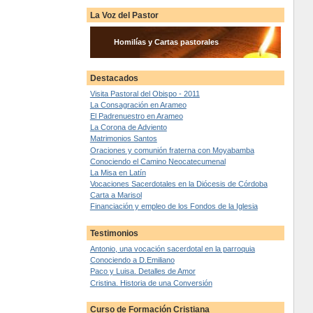
La Voz del Pastor
Homilías y Cartas pastorales
Destacados
Visita Pastoral del Obispo - 2011
La Consagración en Arameo
El Padrenuestro en Arameo
La Corona de Adviento
Matrimonios Santos
Oraciones y comunión fraterna con Moyabamba
Conociendo el Camino Neocatecumenal
La Misa en Latín
Vocaciones Sacerdotales en la Diócesis de Córdoba
Carta a Marisol
Financiación y empleo de los Fondos de la Iglesia
Testimonios
Antonio, una vocación sacerdotal en la parroquia
Conociendo a D.Emiliano
Paco y Luisa. Detalles de Amor
Cristina. Historia de una Conversión
Curso de Formación Cristiana