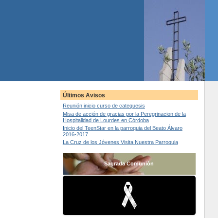
Últimos Avisos
Reunión inicio curso de catequesis
Misa de acción de gracias por la Peregrinacion de la
Hospitalidad de Lourdes en Córdoba
Inicio del TeenStar en la parroquia del Beato Álvaro
2016-2017
La Cruz de los Jóvenes Visita Nuestra Parroquia
Sagrada Comunión