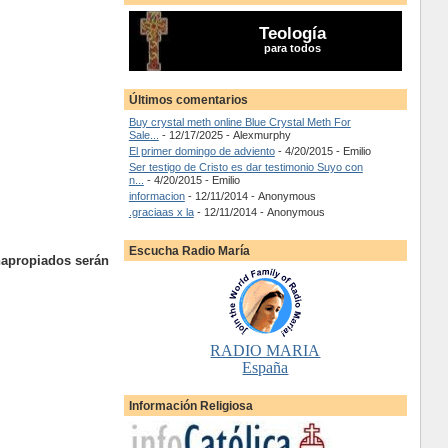
Teología
para todos
Últimos comentarios
Buy crystal meth online Blue Crystal Meth For
Sale...
- 12/17/2025
- Alexmurphy
El primer domingo de adviento
- 4/20/2015
- Emilio
Ser testigo de Cristo es dar testimonio Suyo con
n...
- 4/20/2015
- Emilio
informacion
- 12/11/2014
- Anonymous
.graciaas x la
- 12/11/2014
- Anonymous
Escucha Radio María
napropiados serán
RADIO MARIA
España
Información Religiosa