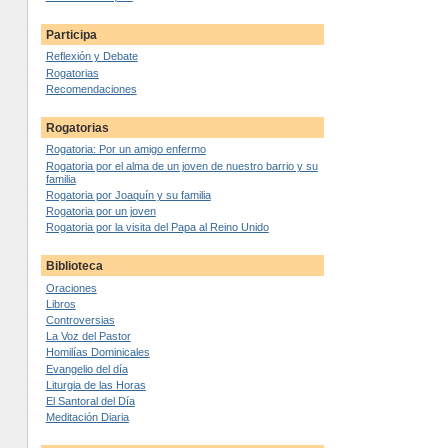
Participa
Reflexión y Debate
Rogatorias
Recomendaciones
Rogatorias
Rogatoria: Por un amigo enfermo
Rogatoria por el alma de un joven de nuestro barrio y su
familia
Rogatoria por Joaquín y su familia
Rogatoria por un joven
Rogatoria por la visita del Papa al Reino Unido
Biblioteca
Oraciones
Libros
Controversias
La Voz del Pastor
Homilías Dominicales
Evangelio del día
Liturgia de las Horas
El Santoral del Día
Meditación Diaria