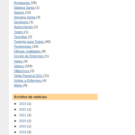
Rogatorias
(35)
Sábana Santa
(1)
Santos
(12)
Semana Santa
(3)
Seminario
(1)
Subscripción
(2)
Teatro
(1)
TeenStar
(2)
Teología para Todos
(40)
Testimonios
(10)
Últimas realidades
(8)
Unción de Enfermos
(1)
Viajes
(4)
Videos
(104)
Villancicos
(2)
Visita Pastoral 2011
(11)
Visitas a Enfermos
(4)
Webs
(8)
Archivo de noticias
►
2023
(1)
►
2022
(1)
►
2021
(3)
►
2020
(2)
►
2019
(1)
►
2018
(3)