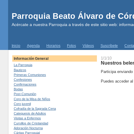
Parroquia Beato Álvaro de Có
Acércate a nuestra Parroquia a través de este sitio web: informac
Inicio
Agenda
Horarios
Fotos
Vídeos
Suscríbete
Conta
1/1/10
Información General
Nuestros belen
La Parroquia
Bautizos
Participa enviando
Primeras Comuniones
Confesiones
Puedes acceder al 
Confirmaciones
Bodas
Post-Comunión
Coro de la Misa de Niños
Coro juvenil
Cofradía de la Sagrada Cena
Catequesis de Adultos
Visitas a Enfermos
Cursillos de Cristiandad
Adoración Nocturna
Cáritas Parroquial