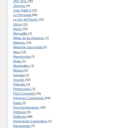
JMJ 2011
(35)
Jóvenes
(4)
Juan Pablo II
(11)
La Parroquia
(89)
La Voz del Pastor
(31)
Libros
(11)
María
(22)
Mercadillo
(1)
Migas de los Pastores
(1)
Milagros
(13)
Ministerio Sacerdotal
(2)
Misa
(12)
Misericordia
(1)
Moda
(1)
Monaguillos
(1)
Música
(2)
Navidad
(1)
Oración
(42)
Peliculas
(2)
Pentecostés
(1)
Post-Comunión
(16)
Primeras Comuniones
(54)
Radio
(2)
Recomendaciones
(30)
Reflexion
(5)
Reflexión
(98)
Renovación Carismática
(1)
Respuestas
(2)