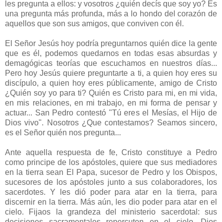
les pregunta a ellos: y vosotros ¿quién decís que soy yo? Es
una pregunta más profunda, más a lo hondo del corazón de
aquellos que son sus amigos, que conviven con él.
El Señor Jesús hoy podría preguntarnos quién dice la gente
que es él, podemos quedarnos en todas esas absurdas y
demagógicas teorías que escuchamos en nuestros días...
Pero hoy Jesús quiere preguntarte a ti, a quien hoy eres su
discípulo, a quien hoy eres públicamente, amigo de Cristo
¿Quién soy yo para ti? Quién es Cristo para mi, en mi vida,
en mis relaciones, en mi trabajo, en mi forma de pensar y
actuar... San Pedro contestó "Tú eres el Mesías, el Hijo de
Dios vivo". Nosotros ¿Que contestamos? Seamos sincero,
es el Señor quién nos pregunta...
Ante aquella respuesta de fe, Cristo constituye a Pedro
como principe de los apóstoles, quiere que sus mediadores
en la tierra sean El Papa, sucesor de Pedro y los Obispos,
sucesores de los apóstoles junto a sus colaboradores, los
sacerdotes. Y les dió poder para atar en la tierra, para
discernir en la tierra. Más aún, les dio poder para atar en el
cielo. Fijaos la grandeza del ministerio sacerdotal: sus
decisiones sacramentales repercuten en el cielo. Dios