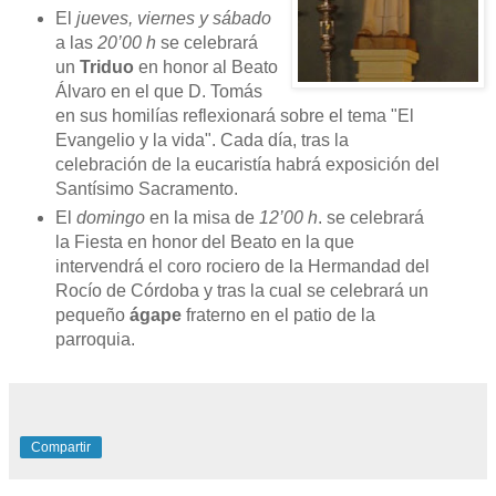
El
jueves, viernes y sábado
a las
20’00 h
se celebrará
un
Triduo
en honor al Beato
Álvaro en el que D. Tomás
en sus homilías reflexionará sobre el tema "El
Evangelio y la vida". Cada día, tras la
celebración de la eucaristía habrá exposición del
Santísimo Sacramento.
El
domingo
en la misa de
12’00 h
. se celebrará
la Fiesta en honor del Beato en la que
intervendrá el coro rociero de la Hermandad del
Rocío de Córdoba y tras la cual se celebrará un
pequeño
ágape
fraterno en el patio de la
parroquia.
Compartir