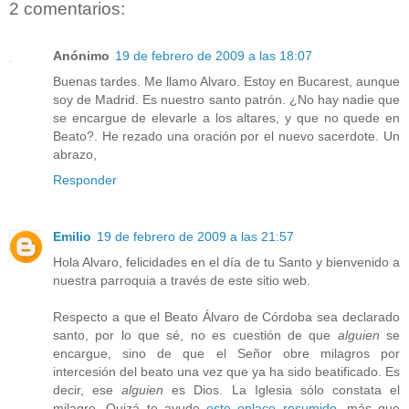
2 comentarios:
Anónimo
19 de febrero de 2009 a las 18:07
Buenas tardes. Me llamo Alvaro. Estoy en Bucarest, aunque
soy de Madrid. Es nuestro santo patrón. ¿No hay nadie que
se encargue de elevarle a los altares, y que no quede en
Beato?. He rezado una oración por el nuevo sacerdote. Un
abrazo,
Responder
Emilio
19 de febrero de 2009 a las 21:57
Hola Alvaro, felicidades en el día de tu Santo y bienvenido a
nuestra parroquia a través de este sitio web.
Respecto a que el Beato Álvaro de Córdoba sea declarado
santo, por lo que sé, no es cuestión de que
alguien
se
encargue, sino de que el Señor obre milagros por
intercesión del beato una vez que ya ha sido beatificado. Es
decir, ese
alguien
es Dios. La Iglesia sólo constata el
milagro. Quizá te ayude
este enlace resumido
, más que